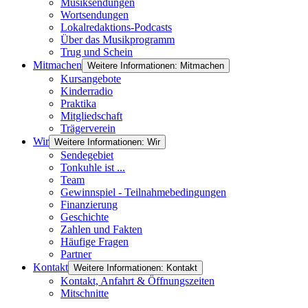
Musiksendungen
Wortsendungen
Lokalredaktions-Podcasts
Über das Musikprogramm
Trug und Schein
Mitmachen
Weitere Informationen: Mitmachen
Kursangebote
Kinderradio
Praktika
Mitgliedschaft
Trägerverein
Wir
Weitere Informationen: Wir
Sendegebiet
Tonkuhle ist ...
Team
Gewinnspiel - Teilnahmebedingungen
Finanzierung
Geschichte
Zahlen und Fakten
Häufige Fragen
Partner
Kontakt
Weitere Informationen: Kontakt
Kontakt, Anfahrt & Öffnungszeiten
Mitschnitte