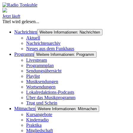
Jetzt läuft
Titel wird gelesen...
Nachrichten
Weitere Informationen: Nachrichten
Aktuell
Nachrichtenarchiv
Neues aus dem Funkhaus
Programm
Weitere Informationen: Programm
Livestream
Programmplan
Sendungsübersicht
Playlist
Musiksendungen
Wortsendungen
Lokalredaktions-Podcasts
Über das Musikprogramm
Trug und Schein
Mitmachen
Weitere Informationen: Mitmachen
Kursangebote
Kinderradio
Praktika
Mitgliedschaft