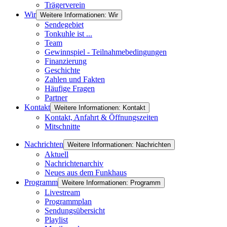
Trägerverein
Wir
Weitere Informationen: Wir
Sendegebiet
Tonkuhle ist ...
Team
Gewinnspiel - Teilnahmebedingungen
Finanzierung
Geschichte
Zahlen und Fakten
Häufige Fragen
Partner
Kontakt
Weitere Informationen: Kontakt
Kontakt, Anfahrt & Öffnungszeiten
Mitschnitte
Nachrichten
Weitere Informationen: Nachrichten
Aktuell
Nachrichtenarchiv
Neues aus dem Funkhaus
Programm
Weitere Informationen: Programm
Livestream
Programmplan
Sendungsübersicht
Playlist