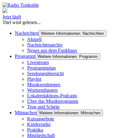
Jetzt läuft
Titel wird gelesen...
Nachrichten
Weitere Informationen: Nachrichten
Aktuell
Nachrichtenarchiv
Neues aus dem Funkhaus
Programm
Weitere Informationen: Programm
Livestream
Programmplan
Sendungsübersicht
Playlist
Musiksendungen
Wortsendungen
Lokalredaktions-Podcasts
Über das Musikprogramm
Trug und Schein
Mitmachen
Weitere Informationen: Mitmachen
Kursangebote
Kinderradio
Praktika
Mitgliedschaft