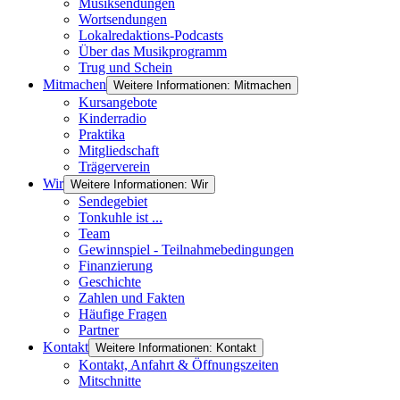
Musiksendungen
Wortsendungen
Lokalredaktions-Podcasts
Über das Musikprogramm
Trug und Schein
Mitmachen
Weitere Informationen: Mitmachen
Kursangebote
Kinderradio
Praktika
Mitgliedschaft
Trägerverein
Wir
Weitere Informationen: Wir
Sendegebiet
Tonkuhle ist ...
Team
Gewinnspiel - Teilnahmebedingungen
Finanzierung
Geschichte
Zahlen und Fakten
Häufige Fragen
Partner
Kontakt
Weitere Informationen: Kontakt
Kontakt, Anfahrt & Öffnungszeiten
Mitschnitte