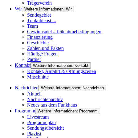
Trägerverein
Wir
Weitere Informationen: Wir
Sendegebiet
Tonkuhle ist ...
Team
Gewinnspiel - Teilnahmebedingungen
Finanzierung
Geschichte
Zahlen und Fakten
Häufige Fragen
Partner
Kontakt
Weitere Informationen: Kontakt
Kontakt, Anfahrt & Öffnungszeiten
Mitschnitte
Nachrichten
Weitere Informationen: Nachrichten
Aktuell
Nachrichtenarchiv
Neues aus dem Funkhaus
Programm
Weitere Informationen: Programm
Livestream
Programmplan
Sendungsübersicht
Playlist