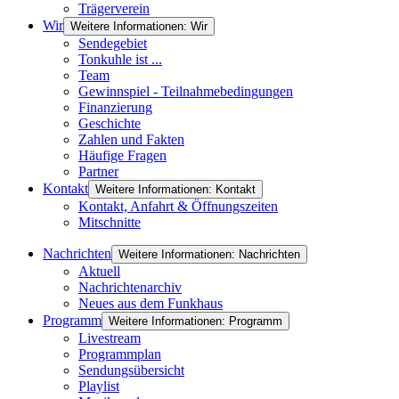
Trägerverein
Wir
Weitere Informationen: Wir
Sendegebiet
Tonkuhle ist ...
Team
Gewinnspiel - Teilnahmebedingungen
Finanzierung
Geschichte
Zahlen und Fakten
Häufige Fragen
Partner
Kontakt
Weitere Informationen: Kontakt
Kontakt, Anfahrt & Öffnungszeiten
Mitschnitte
Nachrichten
Weitere Informationen: Nachrichten
Aktuell
Nachrichtenarchiv
Neues aus dem Funkhaus
Programm
Weitere Informationen: Programm
Livestream
Programmplan
Sendungsübersicht
Playlist