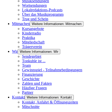
Musiksendungen
Wortsendungen
Lokalredaktions-Podcasts
Über das Musikprogramm
Trug und Schein
Mitmachen
Weitere Informationen: Mitmachen
Kursangebote
Kinderradio
Praktika
Mitgliedschaft
Trägerverein
Wir
Weitere Informationen: Wir
Sendegebiet
Tonkuhle ist ...
Team
Gewinnspiel - Teilnahmebedingungen
Finanzierung
Geschichte
Zahlen und Fakten
Häufige Fragen
Partner
Kontakt
Weitere Informationen: Kontakt
Kontakt, Anfahrt & Öffnungszeiten
Mitschnitte