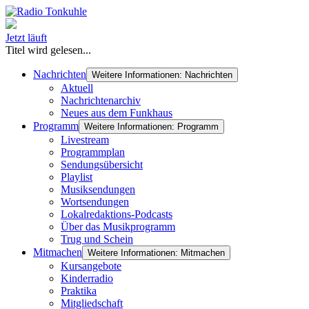
Jetzt läuft
Titel wird gelesen...
Nachrichten
Weitere Informationen: Nachrichten
Aktuell
Nachrichtenarchiv
Neues aus dem Funkhaus
Programm
Weitere Informationen: Programm
Livestream
Programmplan
Sendungsübersicht
Playlist
Musiksendungen
Wortsendungen
Lokalredaktions-Podcasts
Über das Musikprogramm
Trug und Schein
Mitmachen
Weitere Informationen: Mitmachen
Kursangebote
Kinderradio
Praktika
Mitgliedschaft