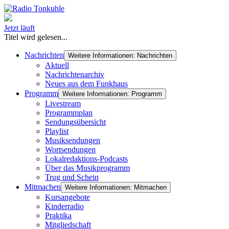
Jetzt läuft
Titel wird gelesen...
Nachrichten
Weitere Informationen: Nachrichten
Aktuell
Nachrichtenarchiv
Neues aus dem Funkhaus
Programm
Weitere Informationen: Programm
Livestream
Programmplan
Sendungsübersicht
Playlist
Musiksendungen
Wortsendungen
Lokalredaktions-Podcasts
Über das Musikprogramm
Trug und Schein
Mitmachen
Weitere Informationen: Mitmachen
Kursangebote
Kinderradio
Praktika
Mitgliedschaft