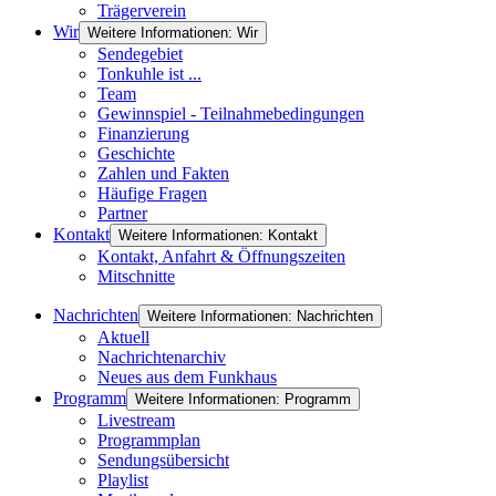
Trägerverein
Wir
Weitere Informationen: Wir
Sendegebiet
Tonkuhle ist ...
Team
Gewinnspiel - Teilnahmebedingungen
Finanzierung
Geschichte
Zahlen und Fakten
Häufige Fragen
Partner
Kontakt
Weitere Informationen: Kontakt
Kontakt, Anfahrt & Öffnungszeiten
Mitschnitte
Nachrichten
Weitere Informationen: Nachrichten
Aktuell
Nachrichtenarchiv
Neues aus dem Funkhaus
Programm
Weitere Informationen: Programm
Livestream
Programmplan
Sendungsübersicht
Playlist