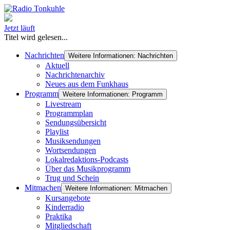
Jetzt läuft
Titel wird gelesen...
Nachrichten
Weitere Informationen: Nachrichten
Aktuell
Nachrichtenarchiv
Neues aus dem Funkhaus
Programm
Weitere Informationen: Programm
Livestream
Programmplan
Sendungsübersicht
Playlist
Musiksendungen
Wortsendungen
Lokalredaktions-Podcasts
Über das Musikprogramm
Trug und Schein
Mitmachen
Weitere Informationen: Mitmachen
Kursangebote
Kinderradio
Praktika
Mitgliedschaft