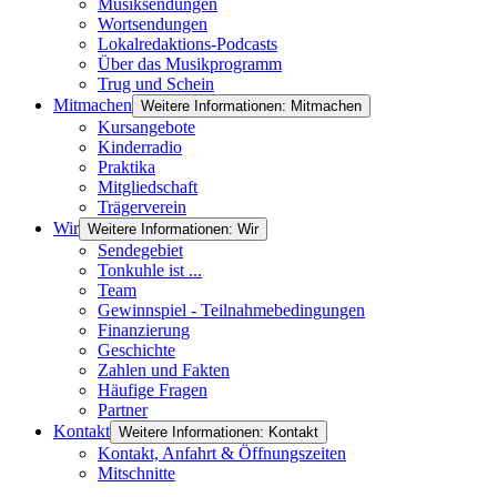
Musiksendungen
Wortsendungen
Lokalredaktions-Podcasts
Über das Musikprogramm
Trug und Schein
Mitmachen
Weitere Informationen: Mitmachen
Kursangebote
Kinderradio
Praktika
Mitgliedschaft
Trägerverein
Wir
Weitere Informationen: Wir
Sendegebiet
Tonkuhle ist ...
Team
Gewinnspiel - Teilnahmebedingungen
Finanzierung
Geschichte
Zahlen und Fakten
Häufige Fragen
Partner
Kontakt
Weitere Informationen: Kontakt
Kontakt, Anfahrt & Öffnungszeiten
Mitschnitte