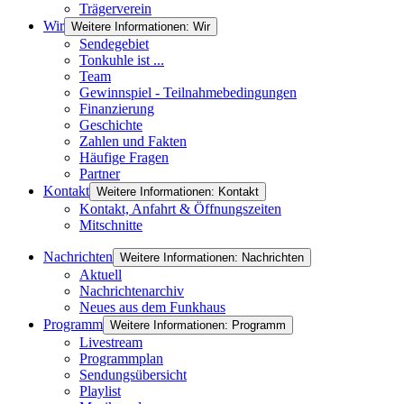
Trägerverein
Wir
Weitere Informationen: Wir
Sendegebiet
Tonkuhle ist ...
Team
Gewinnspiel - Teilnahmebedingungen
Finanzierung
Geschichte
Zahlen und Fakten
Häufige Fragen
Partner
Kontakt
Weitere Informationen: Kontakt
Kontakt, Anfahrt & Öffnungszeiten
Mitschnitte
Nachrichten
Weitere Informationen: Nachrichten
Aktuell
Nachrichtenarchiv
Neues aus dem Funkhaus
Programm
Weitere Informationen: Programm
Livestream
Programmplan
Sendungsübersicht
Playlist