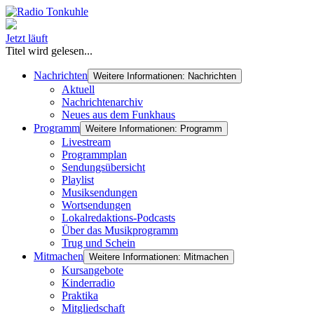
Jetzt läuft
Titel wird gelesen...
Nachrichten
Weitere Informationen: Nachrichten
Aktuell
Nachrichtenarchiv
Neues aus dem Funkhaus
Programm
Weitere Informationen: Programm
Livestream
Programmplan
Sendungsübersicht
Playlist
Musiksendungen
Wortsendungen
Lokalredaktions-Podcasts
Über das Musikprogramm
Trug und Schein
Mitmachen
Weitere Informationen: Mitmachen
Kursangebote
Kinderradio
Praktika
Mitgliedschaft