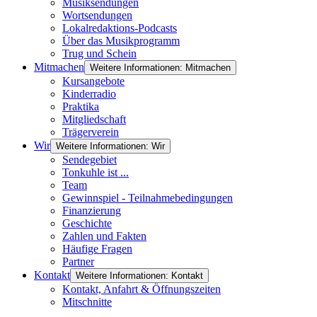
Musiksendungen
Wortsendungen
Lokalredaktions-Podcasts
Über das Musikprogramm
Trug und Schein
Mitmachen
Weitere Informationen: Mitmachen
Kursangebote
Kinderradio
Praktika
Mitgliedschaft
Trägerverein
Wir
Weitere Informationen: Wir
Sendegebiet
Tonkuhle ist ...
Team
Gewinnspiel - Teilnahmebedingungen
Finanzierung
Geschichte
Zahlen und Fakten
Häufige Fragen
Partner
Kontakt
Weitere Informationen: Kontakt
Kontakt, Anfahrt & Öffnungszeiten
Mitschnitte