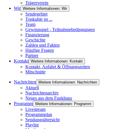
Trägerverein
Wir
Weitere Informationen: Wir
Sendegebiet
Tonkuhle ist ...
Team
Gewinnspiel - Teilnahmebedingungen
Finanzierung
Geschichte
Zahlen und Fakten
Häufige Fragen
Partner
Kontakt
Weitere Informationen: Kontakt
Kontakt, Anfahrt & Öffnungszeiten
Mitschnitte
Nachrichten
Weitere Informationen: Nachrichten
Aktuell
Nachrichtenarchiv
Neues aus dem Funkhaus
Programm
Weitere Informationen: Programm
Livestream
Programmplan
Sendungsübersicht
Playlist