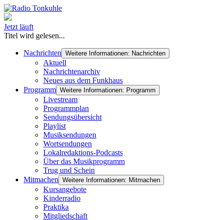
Jetzt läuft
Titel wird gelesen...
Nachrichten
Weitere Informationen: Nachrichten
Aktuell
Nachrichtenarchiv
Neues aus dem Funkhaus
Programm
Weitere Informationen: Programm
Livestream
Programmplan
Sendungsübersicht
Playlist
Musiksendungen
Wortsendungen
Lokalredaktions-Podcasts
Über das Musikprogramm
Trug und Schein
Mitmachen
Weitere Informationen: Mitmachen
Kursangebote
Kinderradio
Praktika
Mitgliedschaft