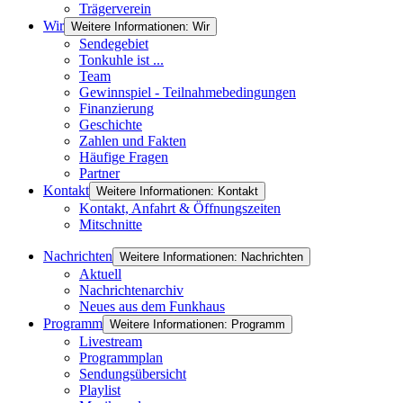
Trägerverein
Wir
Weitere Informationen: Wir
Sendegebiet
Tonkuhle ist ...
Team
Gewinnspiel - Teilnahmebedingungen
Finanzierung
Geschichte
Zahlen und Fakten
Häufige Fragen
Partner
Kontakt
Weitere Informationen: Kontakt
Kontakt, Anfahrt & Öffnungszeiten
Mitschnitte
Nachrichten
Weitere Informationen: Nachrichten
Aktuell
Nachrichtenarchiv
Neues aus dem Funkhaus
Programm
Weitere Informationen: Programm
Livestream
Programmplan
Sendungsübersicht
Playlist