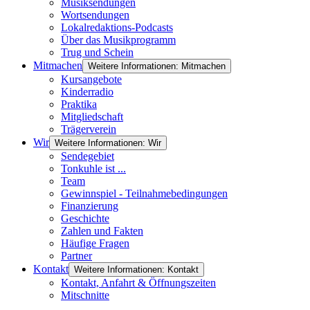
Musiksendungen
Wortsendungen
Lokalredaktions-Podcasts
Über das Musikprogramm
Trug und Schein
Mitmachen
Weitere Informationen: Mitmachen
Kursangebote
Kinderradio
Praktika
Mitgliedschaft
Trägerverein
Wir
Weitere Informationen: Wir
Sendegebiet
Tonkuhle ist ...
Team
Gewinnspiel - Teilnahmebedingungen
Finanzierung
Geschichte
Zahlen und Fakten
Häufige Fragen
Partner
Kontakt
Weitere Informationen: Kontakt
Kontakt, Anfahrt & Öffnungszeiten
Mitschnitte