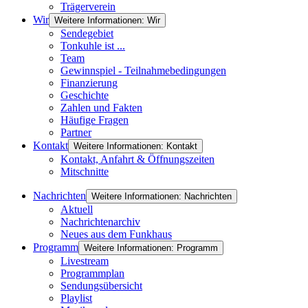
Trägerverein
Wir
Weitere Informationen: Wir
Sendegebiet
Tonkuhle ist ...
Team
Gewinnspiel - Teilnahmebedingungen
Finanzierung
Geschichte
Zahlen und Fakten
Häufige Fragen
Partner
Kontakt
Weitere Informationen: Kontakt
Kontakt, Anfahrt & Öffnungszeiten
Mitschnitte
Nachrichten
Weitere Informationen: Nachrichten
Aktuell
Nachrichtenarchiv
Neues aus dem Funkhaus
Programm
Weitere Informationen: Programm
Livestream
Programmplan
Sendungsübersicht
Playlist