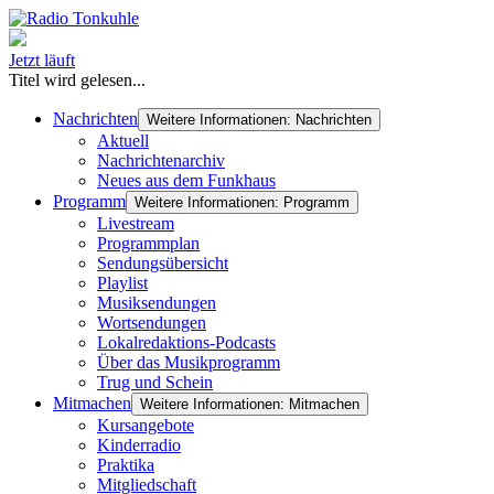
Jetzt läuft
Titel wird gelesen...
Nachrichten
Weitere Informationen: Nachrichten
Aktuell
Nachrichtenarchiv
Neues aus dem Funkhaus
Programm
Weitere Informationen: Programm
Livestream
Programmplan
Sendungsübersicht
Playlist
Musiksendungen
Wortsendungen
Lokalredaktions-Podcasts
Über das Musikprogramm
Trug und Schein
Mitmachen
Weitere Informationen: Mitmachen
Kursangebote
Kinderradio
Praktika
Mitgliedschaft