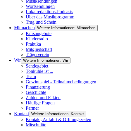
Musiksendungen
Wortsendungen
Lokalredaktions-Podcasts
Über das Musikprogramm
Trug und Schein
Mitmachen
Weitere Informationen: Mitmachen
Kursangebote
Kinderradio
Praktika
Mitgliedschaft
Trägerverein
Wir
Weitere Informationen: Wir
Sendegebiet
Tonkuhle ist ...
Team
Gewinnspiel - Teilnahmebedingungen
Finanzierung
Geschichte
Zahlen und Fakten
Häufige Fragen
Partner
Kontakt
Weitere Informationen: Kontakt
Kontakt, Anfahrt & Öffnungszeiten
Mitschnitte