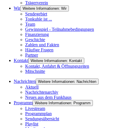
Trägerverein
Wir
Weitere Informationen: Wir
Sendegebiet
Tonkuhle ist ...
Team
Gewinnspiel - Teilnahmebedingungen
Finanzierung
Geschichte
Zahlen und Fakten
Häufige Fragen
Partner
Kontakt
Weitere Informationen: Kontakt
Kontakt, Anfahrt & Öffnungszeiten
Mitschnitte
Nachrichten
Weitere Informationen: Nachrichten
Aktuell
Nachrichtenarchiv
Neues aus dem Funkhaus
Programm
Weitere Informationen: Programm
Livestream
Programmplan
Sendungsübersicht
Playlist