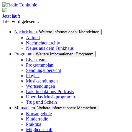
Jetzt läuft
Titel wird gelesen...
Nachrichten
Weitere Informationen: Nachrichten
Aktuell
Nachrichtenarchiv
Neues aus dem Funkhaus
Programm
Weitere Informationen: Programm
Livestream
Programmplan
Sendungsübersicht
Playlist
Musiksendungen
Wortsendungen
Lokalredaktions-Podcasts
Über das Musikprogramm
Trug und Schein
Mitmachen
Weitere Informationen: Mitmachen
Kursangebote
Kinderradio
Praktika
Mitgliedschaft