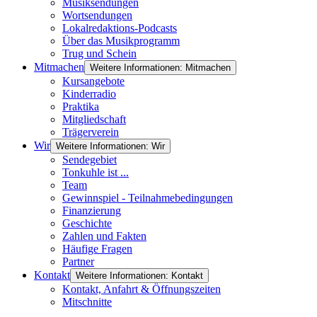
Musiksendungen
Wortsendungen
Lokalredaktions-Podcasts
Über das Musikprogramm
Trug und Schein
Mitmachen
Weitere Informationen: Mitmachen
Kursangebote
Kinderradio
Praktika
Mitgliedschaft
Trägerverein
Wir
Weitere Informationen: Wir
Sendegebiet
Tonkuhle ist ...
Team
Gewinnspiel - Teilnahmebedingungen
Finanzierung
Geschichte
Zahlen und Fakten
Häufige Fragen
Partner
Kontakt
Weitere Informationen: Kontakt
Kontakt, Anfahrt & Öffnungszeiten
Mitschnitte