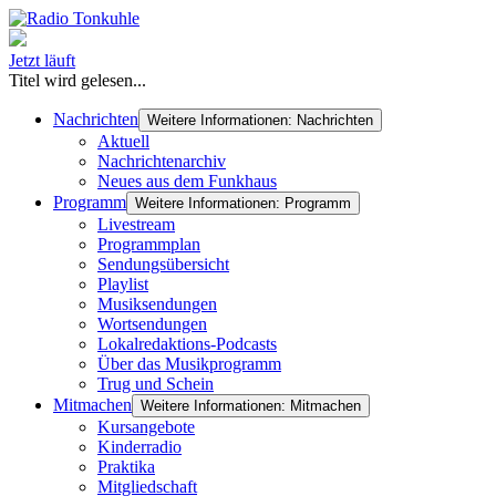
Jetzt läuft
Titel wird gelesen...
Nachrichten
Weitere Informationen: Nachrichten
Aktuell
Nachrichtenarchiv
Neues aus dem Funkhaus
Programm
Weitere Informationen: Programm
Livestream
Programmplan
Sendungsübersicht
Playlist
Musiksendungen
Wortsendungen
Lokalredaktions-Podcasts
Über das Musikprogramm
Trug und Schein
Mitmachen
Weitere Informationen: Mitmachen
Kursangebote
Kinderradio
Praktika
Mitgliedschaft