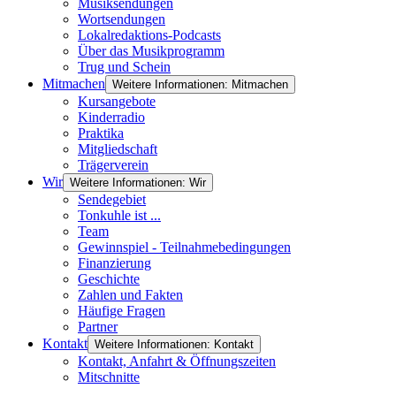
Musiksendungen
Wortsendungen
Lokalredaktions-Podcasts
Über das Musikprogramm
Trug und Schein
Mitmachen
Weitere Informationen: Mitmachen
Kursangebote
Kinderradio
Praktika
Mitgliedschaft
Trägerverein
Wir
Weitere Informationen: Wir
Sendegebiet
Tonkuhle ist ...
Team
Gewinnspiel - Teilnahmebedingungen
Finanzierung
Geschichte
Zahlen und Fakten
Häufige Fragen
Partner
Kontakt
Weitere Informationen: Kontakt
Kontakt, Anfahrt & Öffnungszeiten
Mitschnitte