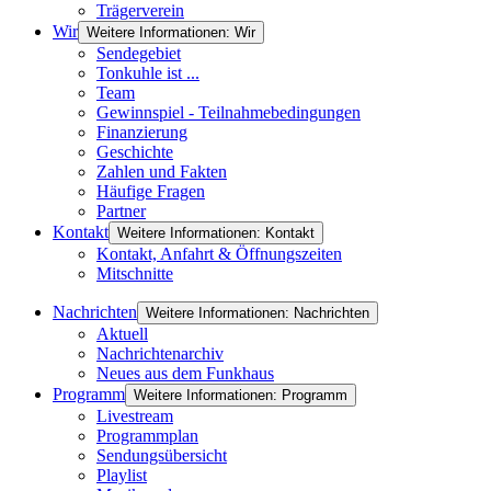
Trägerverein
Wir
Weitere Informationen: Wir
Sendegebiet
Tonkuhle ist ...
Team
Gewinnspiel - Teilnahmebedingungen
Finanzierung
Geschichte
Zahlen und Fakten
Häufige Fragen
Partner
Kontakt
Weitere Informationen: Kontakt
Kontakt, Anfahrt & Öffnungszeiten
Mitschnitte
Nachrichten
Weitere Informationen: Nachrichten
Aktuell
Nachrichtenarchiv
Neues aus dem Funkhaus
Programm
Weitere Informationen: Programm
Livestream
Programmplan
Sendungsübersicht
Playlist