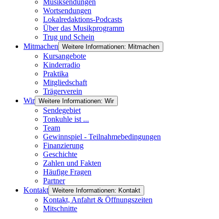
Musiksendungen
Wortsendungen
Lokalredaktions-Podcasts
Über das Musikprogramm
Trug und Schein
Mitmachen
Weitere Informationen: Mitmachen
Kursangebote
Kinderradio
Praktika
Mitgliedschaft
Trägerverein
Wir
Weitere Informationen: Wir
Sendegebiet
Tonkuhle ist ...
Team
Gewinnspiel - Teilnahmebedingungen
Finanzierung
Geschichte
Zahlen und Fakten
Häufige Fragen
Partner
Kontakt
Weitere Informationen: Kontakt
Kontakt, Anfahrt & Öffnungszeiten
Mitschnitte