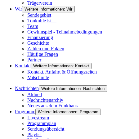
Trägerverein
Wir
Weitere Informationen: Wir
Sendegebiet
Tonkuhle ist ...
Team
Gewinnspiel - Teilnahmebedingungen
Finanzierung
Geschichte
Zahlen und Fakten
Häufige Fragen
Partner
Kontakt
Weitere Informationen: Kontakt
Kontakt, Anfahrt & Öffnungszeiten
Mitschnitte
Nachrichten
Weitere Informationen: Nachrichten
Aktuell
Nachrichtenarchiv
Neues aus dem Funkhaus
Programm
Weitere Informationen: Programm
Livestream
Programmplan
Sendungsübersicht
Playlist