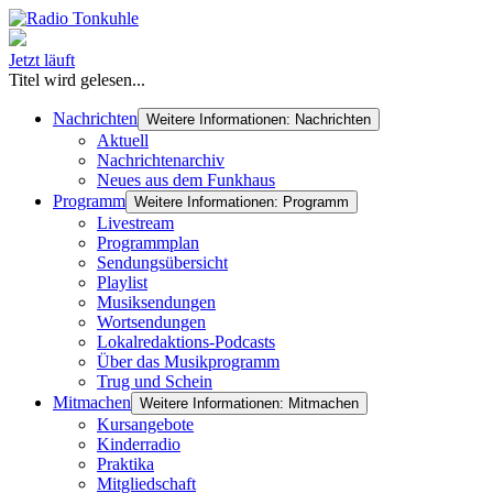
Jetzt läuft
Titel wird gelesen...
Nachrichten
Weitere Informationen: Nachrichten
Aktuell
Nachrichtenarchiv
Neues aus dem Funkhaus
Programm
Weitere Informationen: Programm
Livestream
Programmplan
Sendungsübersicht
Playlist
Musiksendungen
Wortsendungen
Lokalredaktions-Podcasts
Über das Musikprogramm
Trug und Schein
Mitmachen
Weitere Informationen: Mitmachen
Kursangebote
Kinderradio
Praktika
Mitgliedschaft