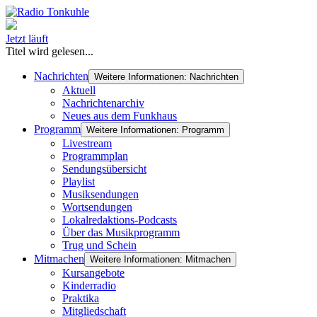
Jetzt läuft
Titel wird gelesen...
Nachrichten
Weitere Informationen: Nachrichten
Aktuell
Nachrichtenarchiv
Neues aus dem Funkhaus
Programm
Weitere Informationen: Programm
Livestream
Programmplan
Sendungsübersicht
Playlist
Musiksendungen
Wortsendungen
Lokalredaktions-Podcasts
Über das Musikprogramm
Trug und Schein
Mitmachen
Weitere Informationen: Mitmachen
Kursangebote
Kinderradio
Praktika
Mitgliedschaft