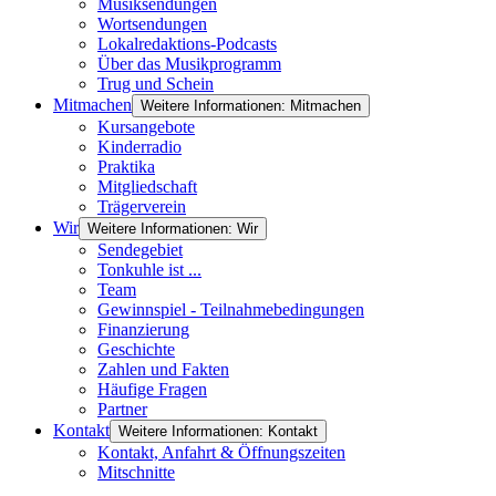
Musiksendungen
Wortsendungen
Lokalredaktions-Podcasts
Über das Musikprogramm
Trug und Schein
Mitmachen
Weitere Informationen: Mitmachen
Kursangebote
Kinderradio
Praktika
Mitgliedschaft
Trägerverein
Wir
Weitere Informationen: Wir
Sendegebiet
Tonkuhle ist ...
Team
Gewinnspiel - Teilnahmebedingungen
Finanzierung
Geschichte
Zahlen und Fakten
Häufige Fragen
Partner
Kontakt
Weitere Informationen: Kontakt
Kontakt, Anfahrt & Öffnungszeiten
Mitschnitte