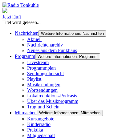
Jetzt läuft
Titel wird gelesen...
Nachrichten
Weitere Informationen: Nachrichten
Aktuell
Nachrichtenarchiv
Neues aus dem Funkhaus
Programm
Weitere Informationen: Programm
Livestream
Programmplan
Sendungsübersicht
Playlist
Musiksendungen
Wortsendungen
Lokalredaktions-Podcasts
Über das Musikprogramm
Trug und Schein
Mitmachen
Weitere Informationen: Mitmachen
Kursangebote
Kinderradio
Praktika
Mitgliedschaft