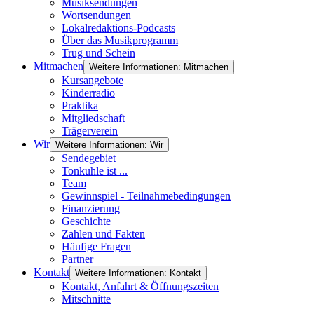
Musiksendungen
Wortsendungen
Lokalredaktions-Podcasts
Über das Musikprogramm
Trug und Schein
Mitmachen
Weitere Informationen: Mitmachen
Kursangebote
Kinderradio
Praktika
Mitgliedschaft
Trägerverein
Wir
Weitere Informationen: Wir
Sendegebiet
Tonkuhle ist ...
Team
Gewinnspiel - Teilnahmebedingungen
Finanzierung
Geschichte
Zahlen und Fakten
Häufige Fragen
Partner
Kontakt
Weitere Informationen: Kontakt
Kontakt, Anfahrt & Öffnungszeiten
Mitschnitte