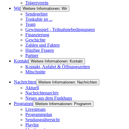
Trägerverein
Wir
Weitere Informationen: Wir
Sendegebiet
Tonkuhle ist ...
Team
Gewinnspiel - Teilnahmebedingungen
Finanzierung
Geschichte
Zahlen und Fakten
Häufige Fragen
Partner
Kontakt
Weitere Informationen: Kontakt
Kontakt, Anfahrt & Öffnungszeiten
Mitschnitte
Nachrichten
Weitere Informationen: Nachrichten
Aktuell
Nachrichtenarchiv
Neues aus dem Funkhaus
Programm
Weitere Informationen: Programm
Livestream
Programmplan
Sendungsübersicht
Playlist