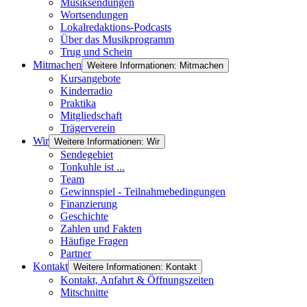
Musiksendungen
Wortsendungen
Lokalredaktions-Podcasts
Über das Musikprogramm
Trug und Schein
Mitmachen
Weitere Informationen: Mitmachen
Kursangebote
Kinderradio
Praktika
Mitgliedschaft
Trägerverein
Wir
Weitere Informationen: Wir
Sendegebiet
Tonkuhle ist ...
Team
Gewinnspiel - Teilnahmebedingungen
Finanzierung
Geschichte
Zahlen und Fakten
Häufige Fragen
Partner
Kontakt
Weitere Informationen: Kontakt
Kontakt, Anfahrt & Öffnungszeiten
Mitschnitte