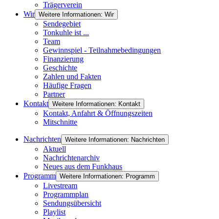
Trägerverein
Wir
Weitere Informationen: Wir
Sendegebiet
Tonkuhle ist ...
Team
Gewinnspiel - Teilnahmebedingungen
Finanzierung
Geschichte
Zahlen und Fakten
Häufige Fragen
Partner
Kontakt
Weitere Informationen: Kontakt
Kontakt, Anfahrt & Öffnungszeiten
Mitschnitte
Nachrichten
Weitere Informationen: Nachrichten
Aktuell
Nachrichtenarchiv
Neues aus dem Funkhaus
Programm
Weitere Informationen: Programm
Livestream
Programmplan
Sendungsübersicht
Playlist