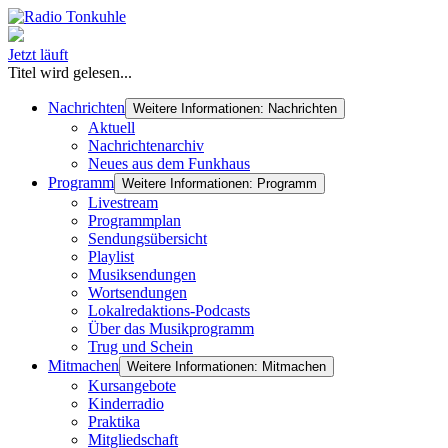
Jetzt läuft
Titel wird gelesen...
Nachrichten
Weitere Informationen: Nachrichten
Aktuell
Nachrichtenarchiv
Neues aus dem Funkhaus
Programm
Weitere Informationen: Programm
Livestream
Programmplan
Sendungsübersicht
Playlist
Musiksendungen
Wortsendungen
Lokalredaktions-Podcasts
Über das Musikprogramm
Trug und Schein
Mitmachen
Weitere Informationen: Mitmachen
Kursangebote
Kinderradio
Praktika
Mitgliedschaft