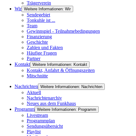
Trägerverein
Wir
Weitere Informationen: Wir
Sendegebiet
Tonkuhle ist ...
Team
Gewinnspiel - Teilnahmebedingungen
Finanzierung
Geschichte
Zahlen und Fakten
Häufige Fragen
Partner
Kontakt
Weitere Informationen: Kontakt
Kontakt, Anfahrt & Öffnungszeiten
Mitschnitte
Nachrichten
Weitere Informationen: Nachrichten
Aktuell
Nachrichtenarchiv
Neues aus dem Funkhaus
Programm
Weitere Informationen: Programm
Livestream
Programmplan
Sendungsübersicht
Playlist