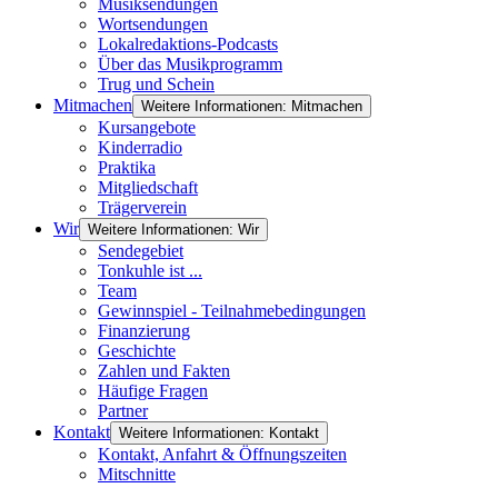
Musiksendungen
Wortsendungen
Lokalredaktions-Podcasts
Über das Musikprogramm
Trug und Schein
Mitmachen
Weitere Informationen: Mitmachen
Kursangebote
Kinderradio
Praktika
Mitgliedschaft
Trägerverein
Wir
Weitere Informationen: Wir
Sendegebiet
Tonkuhle ist ...
Team
Gewinnspiel - Teilnahmebedingungen
Finanzierung
Geschichte
Zahlen und Fakten
Häufige Fragen
Partner
Kontakt
Weitere Informationen: Kontakt
Kontakt, Anfahrt & Öffnungszeiten
Mitschnitte