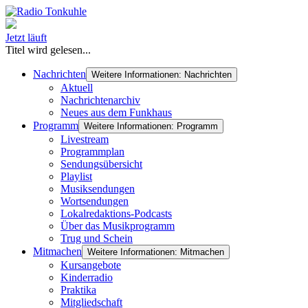
Jetzt läuft
Titel wird gelesen...
Nachrichten
Weitere Informationen: Nachrichten
Aktuell
Nachrichtenarchiv
Neues aus dem Funkhaus
Programm
Weitere Informationen: Programm
Livestream
Programmplan
Sendungsübersicht
Playlist
Musiksendungen
Wortsendungen
Lokalredaktions-Podcasts
Über das Musikprogramm
Trug und Schein
Mitmachen
Weitere Informationen: Mitmachen
Kursangebote
Kinderradio
Praktika
Mitgliedschaft