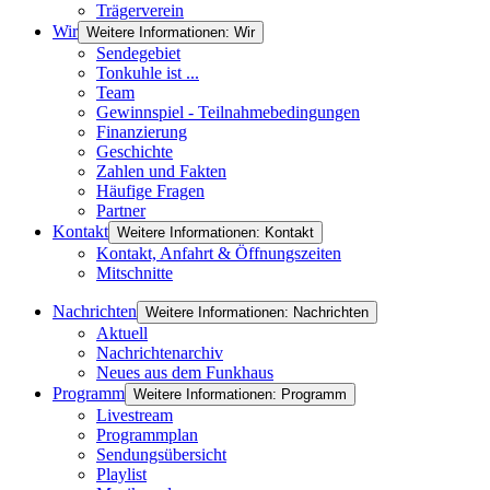
Trägerverein
Wir
Weitere Informationen: Wir
Sendegebiet
Tonkuhle ist ...
Team
Gewinnspiel - Teilnahmebedingungen
Finanzierung
Geschichte
Zahlen und Fakten
Häufige Fragen
Partner
Kontakt
Weitere Informationen: Kontakt
Kontakt, Anfahrt & Öffnungszeiten
Mitschnitte
Nachrichten
Weitere Informationen: Nachrichten
Aktuell
Nachrichtenarchiv
Neues aus dem Funkhaus
Programm
Weitere Informationen: Programm
Livestream
Programmplan
Sendungsübersicht
Playlist