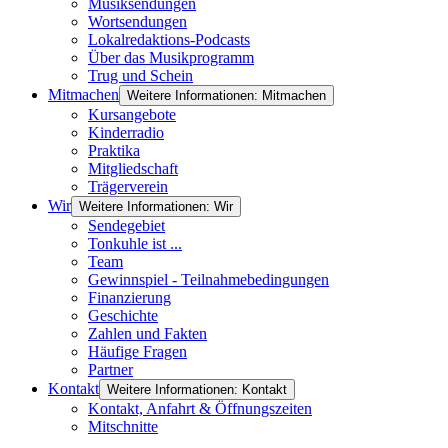
Musiksendungen
Wortsendungen
Lokalredaktions-Podcasts
Über das Musikprogramm
Trug und Schein
Mitmachen
Weitere Informationen: Mitmachen
Kursangebote
Kinderradio
Praktika
Mitgliedschaft
Trägerverein
Wir
Weitere Informationen: Wir
Sendegebiet
Tonkuhle ist ...
Team
Gewinnspiel - Teilnahmebedingungen
Finanzierung
Geschichte
Zahlen und Fakten
Häufige Fragen
Partner
Kontakt
Weitere Informationen: Kontakt
Kontakt, Anfahrt & Öffnungszeiten
Mitschnitte