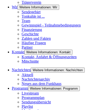
Trägerverein
Wir
Weitere Informationen: Wir
Sendegebiet
Tonkuhle ist ...
Team
Gewinnspiel - Teilnahmebedingungen
Finanzierung
Geschichte
Zahlen und Fakten
Häufige Fragen
Partner
Kontakt
Weitere Informationen: Kontakt
Kontakt, Anfahrt & Öffnungszeiten
Mitschnitte
Nachrichten
Weitere Informationen: Nachrichten
Aktuell
Nachrichtenarchiv
Neues aus dem Funkhaus
Programm
Weitere Informationen: Programm
Livestream
Programmplan
Sendungsübersicht
Playlist