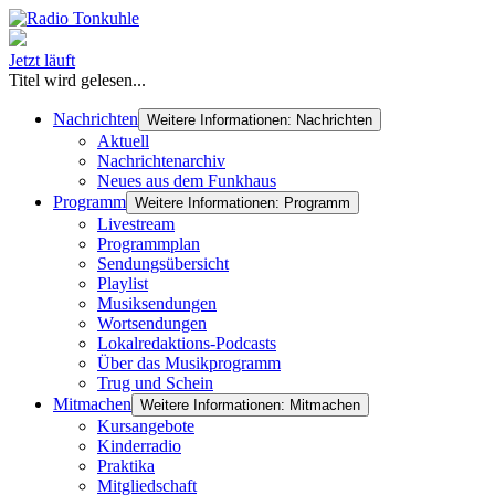
Jetzt läuft
Titel wird gelesen...
Nachrichten
Weitere Informationen: Nachrichten
Aktuell
Nachrichtenarchiv
Neues aus dem Funkhaus
Programm
Weitere Informationen: Programm
Livestream
Programmplan
Sendungsübersicht
Playlist
Musiksendungen
Wortsendungen
Lokalredaktions-Podcasts
Über das Musikprogramm
Trug und Schein
Mitmachen
Weitere Informationen: Mitmachen
Kursangebote
Kinderradio
Praktika
Mitgliedschaft