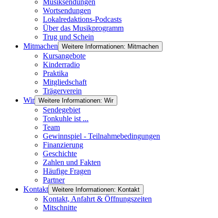
Musiksendungen
Wortsendungen
Lokalredaktions-Podcasts
Über das Musikprogramm
Trug und Schein
Mitmachen
Weitere Informationen: Mitmachen
Kursangebote
Kinderradio
Praktika
Mitgliedschaft
Trägerverein
Wir
Weitere Informationen: Wir
Sendegebiet
Tonkuhle ist ...
Team
Gewinnspiel - Teilnahmebedingungen
Finanzierung
Geschichte
Zahlen und Fakten
Häufige Fragen
Partner
Kontakt
Weitere Informationen: Kontakt
Kontakt, Anfahrt & Öffnungszeiten
Mitschnitte