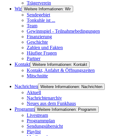
Trägerverein
Wir
Weitere Informationen: Wir
Sendegebiet
Tonkuhle ist ...
Team
Gewinnspiel - Teilnahmebedingungen
Finanzierung
Geschichte
Zahlen und Fakten
Häufige Fragen
Partner
Kontakt
Weitere Informationen: Kontakt
Kontakt, Anfahrt & Öffnungszeiten
Mitschnitte
Nachrichten
Weitere Informationen: Nachrichten
Aktuell
Nachrichtenarchiv
Neues aus dem Funkhaus
Programm
Weitere Informationen: Programm
Livestream
Programmplan
Sendungsübersicht
Playlist