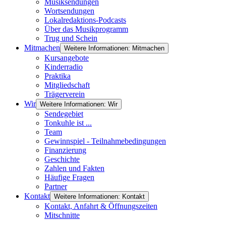
Musiksendungen
Wortsendungen
Lokalredaktions-Podcasts
Über das Musikprogramm
Trug und Schein
Mitmachen
Weitere Informationen: Mitmachen
Kursangebote
Kinderradio
Praktika
Mitgliedschaft
Trägerverein
Wir
Weitere Informationen: Wir
Sendegebiet
Tonkuhle ist ...
Team
Gewinnspiel - Teilnahmebedingungen
Finanzierung
Geschichte
Zahlen und Fakten
Häufige Fragen
Partner
Kontakt
Weitere Informationen: Kontakt
Kontakt, Anfahrt & Öffnungszeiten
Mitschnitte