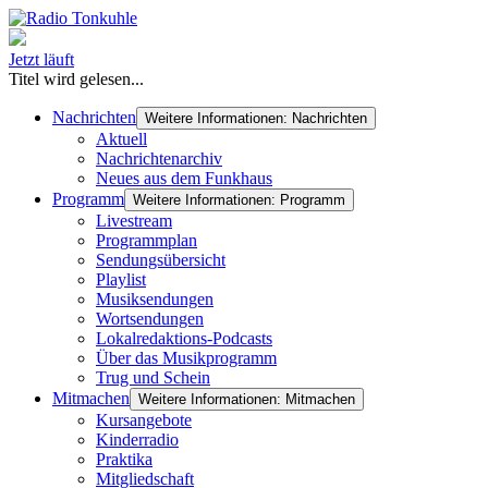
Jetzt läuft
Titel wird gelesen...
Nachrichten
Weitere Informationen: Nachrichten
Aktuell
Nachrichtenarchiv
Neues aus dem Funkhaus
Programm
Weitere Informationen: Programm
Livestream
Programmplan
Sendungsübersicht
Playlist
Musiksendungen
Wortsendungen
Lokalredaktions-Podcasts
Über das Musikprogramm
Trug und Schein
Mitmachen
Weitere Informationen: Mitmachen
Kursangebote
Kinderradio
Praktika
Mitgliedschaft