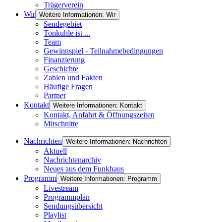
Trägerverein
Wir
Weitere Informationen: Wir
Sendegebiet
Tonkuhle ist ...
Team
Gewinnspiel - Teilnahmebedingungen
Finanzierung
Geschichte
Zahlen und Fakten
Häufige Fragen
Partner
Kontakt
Weitere Informationen: Kontakt
Kontakt, Anfahrt & Öffnungszeiten
Mitschnitte
Nachrichten
Weitere Informationen: Nachrichten
Aktuell
Nachrichtenarchiv
Neues aus dem Funkhaus
Programm
Weitere Informationen: Programm
Livestream
Programmplan
Sendungsübersicht
Playlist