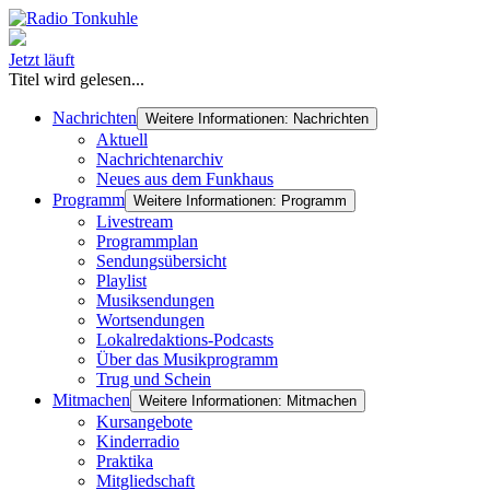
Jetzt läuft
Titel wird gelesen...
Nachrichten
Weitere Informationen: Nachrichten
Aktuell
Nachrichtenarchiv
Neues aus dem Funkhaus
Programm
Weitere Informationen: Programm
Livestream
Programmplan
Sendungsübersicht
Playlist
Musiksendungen
Wortsendungen
Lokalredaktions-Podcasts
Über das Musikprogramm
Trug und Schein
Mitmachen
Weitere Informationen: Mitmachen
Kursangebote
Kinderradio
Praktika
Mitgliedschaft