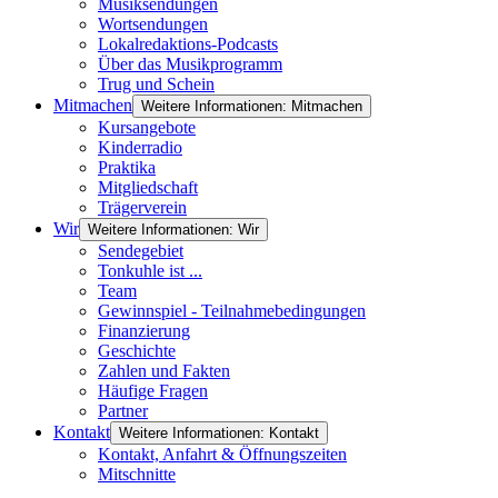
Musiksendungen
Wortsendungen
Lokalredaktions-Podcasts
Über das Musikprogramm
Trug und Schein
Mitmachen
Weitere Informationen: Mitmachen
Kursangebote
Kinderradio
Praktika
Mitgliedschaft
Trägerverein
Wir
Weitere Informationen: Wir
Sendegebiet
Tonkuhle ist ...
Team
Gewinnspiel - Teilnahmebedingungen
Finanzierung
Geschichte
Zahlen und Fakten
Häufige Fragen
Partner
Kontakt
Weitere Informationen: Kontakt
Kontakt, Anfahrt & Öffnungszeiten
Mitschnitte