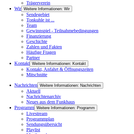
Trägerverein
Wir
Weitere Informationen: Wir
Sendegebiet
Tonkuhle ist ...
Team
Gewinnspiel - Teilnahmebedingungen
Finanzierung
Geschichte
Zahlen und Fakten
Häufige Fragen
Partner
Kontakt
Weitere Informationen: Kontakt
Kontakt, Anfahrt & Öffnungszeiten
Mitschnitte
Nachrichten
Weitere Informationen: Nachrichten
Aktuell
Nachrichtenarchiv
Neues aus dem Funkhaus
Programm
Weitere Informationen: Programm
Livestream
Programmplan
Sendungsübersicht
Playlist