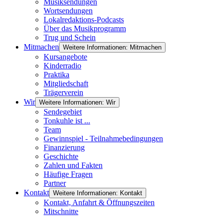
Musiksendungen
Wortsendungen
Lokalredaktions-Podcasts
Über das Musikprogramm
Trug und Schein
Mitmachen
Weitere Informationen: Mitmachen
Kursangebote
Kinderradio
Praktika
Mitgliedschaft
Trägerverein
Wir
Weitere Informationen: Wir
Sendegebiet
Tonkuhle ist ...
Team
Gewinnspiel - Teilnahmebedingungen
Finanzierung
Geschichte
Zahlen und Fakten
Häufige Fragen
Partner
Kontakt
Weitere Informationen: Kontakt
Kontakt, Anfahrt & Öffnungszeiten
Mitschnitte