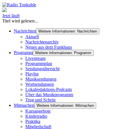
Jetzt läuft
Titel wird gelesen...
Nachrichten
Weitere Informationen: Nachrichten
Aktuell
Nachrichtenarchiv
Neues aus dem Funkhaus
Programm
Weitere Informationen: Programm
Livestream
Programmplan
Sendungsübersicht
Playlist
Musiksendungen
Wortsendungen
Lokalredaktions-Podcasts
Über das Musikprogramm
Trug und Schein
Mitmachen
Weitere Informationen: Mitmachen
Kursangebote
Kinderradio
Praktika
Mitgliedschaft