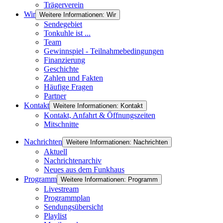
Trägerverein
Wir
Weitere Informationen: Wir
Sendegebiet
Tonkuhle ist ...
Team
Gewinnspiel - Teilnahmebedingungen
Finanzierung
Geschichte
Zahlen und Fakten
Häufige Fragen
Partner
Kontakt
Weitere Informationen: Kontakt
Kontakt, Anfahrt & Öffnungszeiten
Mitschnitte
Nachrichten
Weitere Informationen: Nachrichten
Aktuell
Nachrichtenarchiv
Neues aus dem Funkhaus
Programm
Weitere Informationen: Programm
Livestream
Programmplan
Sendungsübersicht
Playlist