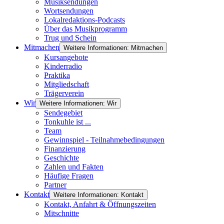
Musiksendungen
Wortsendungen
Lokalredaktions-Podcasts
Über das Musikprogramm
Trug und Schein
Mitmachen
Weitere Informationen: Mitmachen
Kursangebote
Kinderradio
Praktika
Mitgliedschaft
Trägerverein
Wir
Weitere Informationen: Wir
Sendegebiet
Tonkuhle ist ...
Team
Gewinnspiel - Teilnahmebedingungen
Finanzierung
Geschichte
Zahlen und Fakten
Häufige Fragen
Partner
Kontakt
Weitere Informationen: Kontakt
Kontakt, Anfahrt & Öffnungszeiten
Mitschnitte