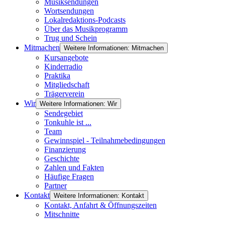
Musiksendungen
Wortsendungen
Lokalredaktions-Podcasts
Über das Musikprogramm
Trug und Schein
Mitmachen
Weitere Informationen: Mitmachen
Kursangebote
Kinderradio
Praktika
Mitgliedschaft
Trägerverein
Wir
Weitere Informationen: Wir
Sendegebiet
Tonkuhle ist ...
Team
Gewinnspiel - Teilnahmebedingungen
Finanzierung
Geschichte
Zahlen und Fakten
Häufige Fragen
Partner
Kontakt
Weitere Informationen: Kontakt
Kontakt, Anfahrt & Öffnungszeiten
Mitschnitte