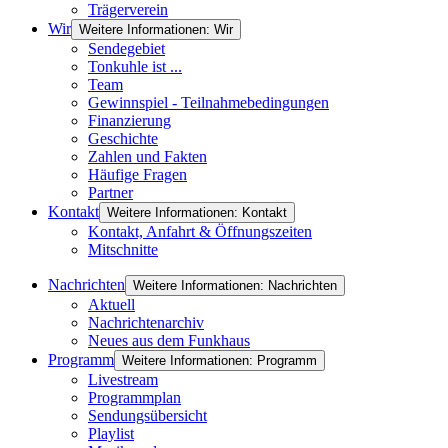
Trägerverein
Wir
Weitere Informationen: Wir
Sendegebiet
Tonkuhle ist ...
Team
Gewinnspiel - Teilnahmebedingungen
Finanzierung
Geschichte
Zahlen und Fakten
Häufige Fragen
Partner
Kontakt
Weitere Informationen: Kontakt
Kontakt, Anfahrt & Öffnungszeiten
Mitschnitte
Nachrichten
Weitere Informationen: Nachrichten
Aktuell
Nachrichtenarchiv
Neues aus dem Funkhaus
Programm
Weitere Informationen: Programm
Livestream
Programmplan
Sendungsübersicht
Playlist