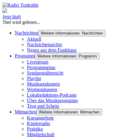
Jetzt läuft
Titel wird gelesen...
Nachrichten
Weitere Informationen: Nachrichten
Aktuell
Nachrichtenarchiv
Neues aus dem Funkhaus
Programm
Weitere Informationen: Programm
Livestream
Programmplan
Sendungsübersicht
Playlist
Musiksendungen
Wortsendungen
Lokalredaktions-Podcasts
Über das Musikprogramm
Trug und Schein
Mitmachen
Weitere Informationen: Mitmachen
Kursangebote
Kinderradio
Praktika
Mitgliedschaft