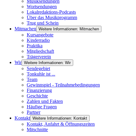
Musiksendungen
Wortsendungen
Lokalredaktions-Podcasts
Über das Musikprogramm
Trug und Schein
Mitmachen
Weitere Informationen: Mitmachen
Kursangebote
Kinderradio
Praktika
Mitgliedschaft
Trägerverein
Wir
Weitere Informationen: Wir
Sendegebiet
Tonkuhle ist ...
Team
Gewinnspiel - Teilnahmebedingungen
Finanzierung
Geschichte
Zahlen und Fakten
Häufige Fragen
Partner
Kontakt
Weitere Informationen: Kontakt
Kontakt, Anfahrt & Öffnungszeiten
Mitschnitte