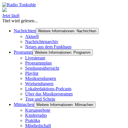
Jetzt läuft
Titel wird gelesen...
Nachrichten
Weitere Informationen: Nachrichten
Aktuell
Nachrichtenarchiv
Neues aus dem Funkhaus
Programm
Weitere Informationen: Programm
Livestream
Programmplan
Sendungsübersicht
Playlist
Musiksendungen
Wortsendungen
Lokalredaktions-Podcasts
Über das Musikprogramm
Trug und Schein
Mitmachen
Weitere Informationen: Mitmachen
Kursangebote
Kinderradio
Praktika
Mitgliedschaft