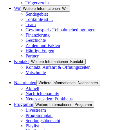
Trägerverein
Wir
Weitere Informationen: Wir
Sendegebiet
Tonkuhle ist ...
Team
Gewinnspiel - Teilnahmebedingungen
Finanzierung
Geschichte
Zahlen und Fakten
Häufige Fragen
Partner
Kontakt
Weitere Informationen: Kontakt
Kontakt, Anfahrt & Öffnungszeiten
Mitschnitte
Nachrichten
Weitere Informationen: Nachrichten
Aktuell
Nachrichtenarchiv
Neues aus dem Funkhaus
Programm
Weitere Informationen: Programm
Livestream
Programmplan
Sendungsübersicht
Playlist