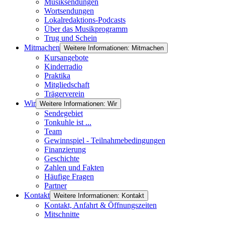
Musiksendungen
Wortsendungen
Lokalredaktions-Podcasts
Über das Musikprogramm
Trug und Schein
Mitmachen
Weitere Informationen: Mitmachen
Kursangebote
Kinderradio
Praktika
Mitgliedschaft
Trägerverein
Wir
Weitere Informationen: Wir
Sendegebiet
Tonkuhle ist ...
Team
Gewinnspiel - Teilnahmebedingungen
Finanzierung
Geschichte
Zahlen und Fakten
Häufige Fragen
Partner
Kontakt
Weitere Informationen: Kontakt
Kontakt, Anfahrt & Öffnungszeiten
Mitschnitte