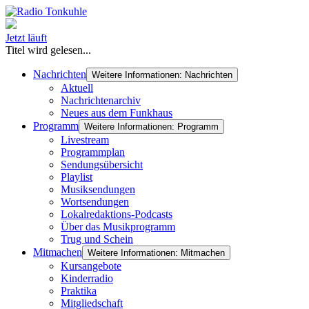
Jetzt läuft
Titel wird gelesen...
Nachrichten
Weitere Informationen: Nachrichten
Aktuell
Nachrichtenarchiv
Neues aus dem Funkhaus
Programm
Weitere Informationen: Programm
Livestream
Programmplan
Sendungsübersicht
Playlist
Musiksendungen
Wortsendungen
Lokalredaktions-Podcasts
Über das Musikprogramm
Trug und Schein
Mitmachen
Weitere Informationen: Mitmachen
Kursangebote
Kinderradio
Praktika
Mitgliedschaft