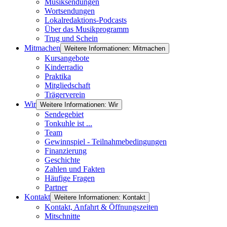
Musiksendungen
Wortsendungen
Lokalredaktions-Podcasts
Über das Musikprogramm
Trug und Schein
Mitmachen
Weitere Informationen: Mitmachen
Kursangebote
Kinderradio
Praktika
Mitgliedschaft
Trägerverein
Wir
Weitere Informationen: Wir
Sendegebiet
Tonkuhle ist ...
Team
Gewinnspiel - Teilnahmebedingungen
Finanzierung
Geschichte
Zahlen und Fakten
Häufige Fragen
Partner
Kontakt
Weitere Informationen: Kontakt
Kontakt, Anfahrt & Öffnungszeiten
Mitschnitte