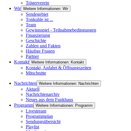
Trägerverein
Wir
Weitere Informationen: Wir
Sendegebiet
Tonkuhle ist ...
Team
Gewinnspiel - Teilnahmebedingungen
Finanzierung
Geschichte
Zahlen und Fakten
Häufige Fragen
Partner
Kontakt
Weitere Informationen: Kontakt
Kontakt, Anfahrt & Öffnungszeiten
Mitschnitte
Nachrichten
Weitere Informationen: Nachrichten
Aktuell
Nachrichtenarchiv
Neues aus dem Funkhaus
Programm
Weitere Informationen: Programm
Livestream
Programmplan
Sendungsübersicht
Playlist