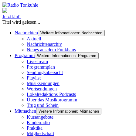
Jetzt läuft
Titel wird gelesen...
Nachrichten
Weitere Informationen: Nachrichten
Aktuell
Nachrichtenarchiv
Neues aus dem Funkhaus
Programm
Weitere Informationen: Programm
Livestream
Programmplan
Sendungsübersicht
Playlist
Musiksendungen
Wortsendungen
Lokalredaktions-Podcasts
Über das Musikprogramm
Trug und Schein
Mitmachen
Weitere Informationen: Mitmachen
Kursangebote
Kinderradio
Praktika
Mitgliedschaft