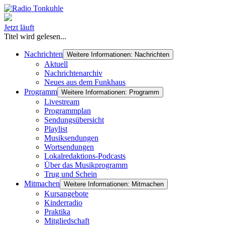
Jetzt läuft
Titel wird gelesen...
Nachrichten
Weitere Informationen: Nachrichten
Aktuell
Nachrichtenarchiv
Neues aus dem Funkhaus
Programm
Weitere Informationen: Programm
Livestream
Programmplan
Sendungsübersicht
Playlist
Musiksendungen
Wortsendungen
Lokalredaktions-Podcasts
Über das Musikprogramm
Trug und Schein
Mitmachen
Weitere Informationen: Mitmachen
Kursangebote
Kinderradio
Praktika
Mitgliedschaft