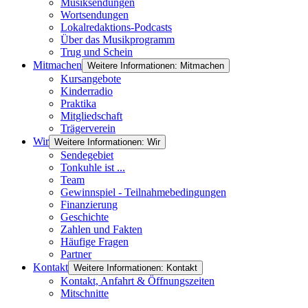
Musiksendungen
Wortsendungen
Lokalredaktions-Podcasts
Über das Musikprogramm
Trug und Schein
Mitmachen
Weitere Informationen: Mitmachen
Kursangebote
Kinderradio
Praktika
Mitgliedschaft
Trägerverein
Wir
Weitere Informationen: Wir
Sendegebiet
Tonkuhle ist ...
Team
Gewinnspiel - Teilnahmebedingungen
Finanzierung
Geschichte
Zahlen und Fakten
Häufige Fragen
Partner
Kontakt
Weitere Informationen: Kontakt
Kontakt, Anfahrt & Öffnungszeiten
Mitschnitte