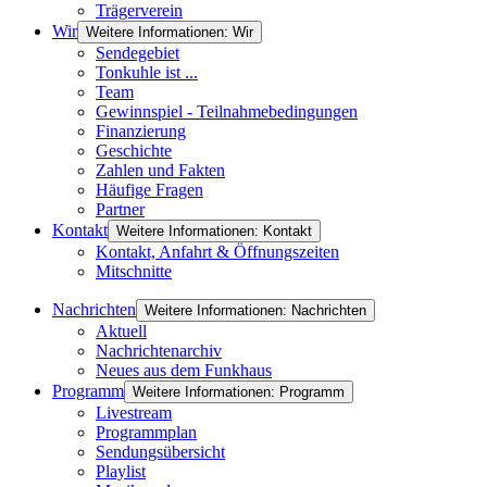
Trägerverein
Wir
Weitere Informationen: Wir
Sendegebiet
Tonkuhle ist ...
Team
Gewinnspiel - Teilnahmebedingungen
Finanzierung
Geschichte
Zahlen und Fakten
Häufige Fragen
Partner
Kontakt
Weitere Informationen: Kontakt
Kontakt, Anfahrt & Öffnungszeiten
Mitschnitte
Nachrichten
Weitere Informationen: Nachrichten
Aktuell
Nachrichtenarchiv
Neues aus dem Funkhaus
Programm
Weitere Informationen: Programm
Livestream
Programmplan
Sendungsübersicht
Playlist