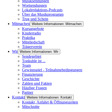
Musiksendungen
Wortsendungen
Lokalredaktions-Podcasts
Über das Musikprogramm
Trug und Schein
Mitmachen
Weitere Informationen: Mitmachen
Kursangebote
Kinderradio
Praktika
Mitgliedschaft
Trägerverein
Wir
Weitere Informationen: Wir
Sendegebiet
Tonkuhle ist ...
Team
Gewinnspiel - Teilnahmebedingungen
Finanzierung
Geschichte
Zahlen und Fakten
Häufige Fragen
Partner
Kontakt
Weitere Informationen: Kontakt
Kontakt, Anfahrt & Öffnungszeiten
Mitschnitte