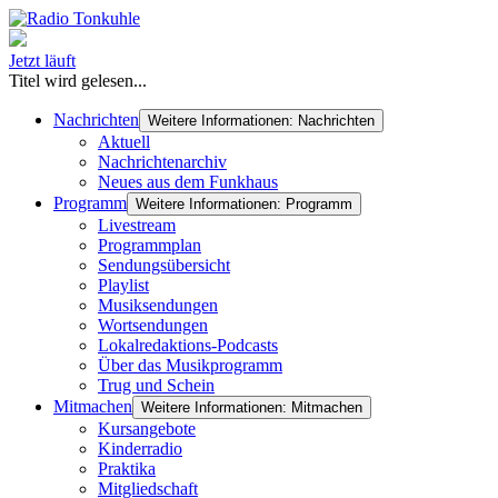
Jetzt läuft
Titel wird gelesen...
Nachrichten
Weitere Informationen: Nachrichten
Aktuell
Nachrichtenarchiv
Neues aus dem Funkhaus
Programm
Weitere Informationen: Programm
Livestream
Programmplan
Sendungsübersicht
Playlist
Musiksendungen
Wortsendungen
Lokalredaktions-Podcasts
Über das Musikprogramm
Trug und Schein
Mitmachen
Weitere Informationen: Mitmachen
Kursangebote
Kinderradio
Praktika
Mitgliedschaft