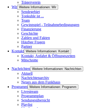
Trägerverein
Wir
Weitere Informationen: Wir
Sendegebiet
Tonkuhle ist ...
Team
Gewinnspiel - Teilnahmebedingungen
Finanzierung
Geschichte
Zahlen und Fakten
Häufige Fragen
Partner
Kontakt
Weitere Informationen: Kontakt
Kontakt, Anfahrt & Öffnungszeiten
Mitschnitte
Nachrichten
Weitere Informationen: Nachrichten
Aktuell
Nachrichtenarchiv
Neues aus dem Funkhaus
Programm
Weitere Informationen: Programm
Livestream
Programmplan
Sendungsübersicht
Playlist