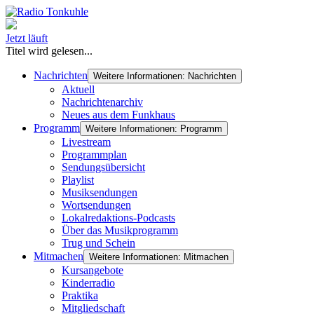
Jetzt läuft
Titel wird gelesen...
Nachrichten
Weitere Informationen: Nachrichten
Aktuell
Nachrichtenarchiv
Neues aus dem Funkhaus
Programm
Weitere Informationen: Programm
Livestream
Programmplan
Sendungsübersicht
Playlist
Musiksendungen
Wortsendungen
Lokalredaktions-Podcasts
Über das Musikprogramm
Trug und Schein
Mitmachen
Weitere Informationen: Mitmachen
Kursangebote
Kinderradio
Praktika
Mitgliedschaft