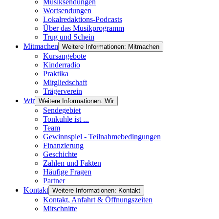
Musiksendungen
Wortsendungen
Lokalredaktions-Podcasts
Über das Musikprogramm
Trug und Schein
Mitmachen
Weitere Informationen: Mitmachen
Kursangebote
Kinderradio
Praktika
Mitgliedschaft
Trägerverein
Wir
Weitere Informationen: Wir
Sendegebiet
Tonkuhle ist ...
Team
Gewinnspiel - Teilnahmebedingungen
Finanzierung
Geschichte
Zahlen und Fakten
Häufige Fragen
Partner
Kontakt
Weitere Informationen: Kontakt
Kontakt, Anfahrt & Öffnungszeiten
Mitschnitte