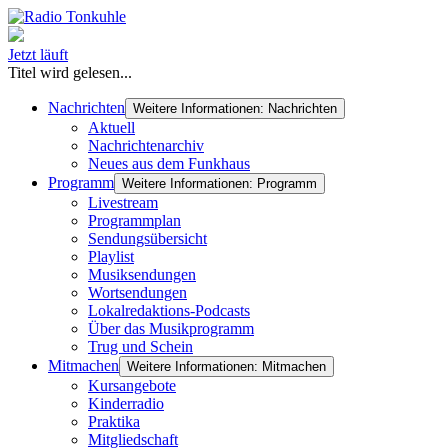
Jetzt läuft
Titel wird gelesen...
Nachrichten
Weitere Informationen: Nachrichten
Aktuell
Nachrichtenarchiv
Neues aus dem Funkhaus
Programm
Weitere Informationen: Programm
Livestream
Programmplan
Sendungsübersicht
Playlist
Musiksendungen
Wortsendungen
Lokalredaktions-Podcasts
Über das Musikprogramm
Trug und Schein
Mitmachen
Weitere Informationen: Mitmachen
Kursangebote
Kinderradio
Praktika
Mitgliedschaft