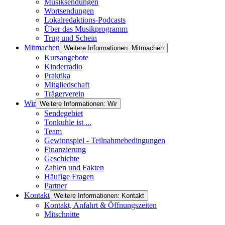
Musiksendungen
Wortsendungen
Lokalredaktions-Podcasts
Über das Musikprogramm
Trug und Schein
Mitmachen
Weitere Informationen: Mitmachen
Kursangebote
Kinderradio
Praktika
Mitgliedschaft
Trägerverein
Wir
Weitere Informationen: Wir
Sendegebiet
Tonkuhle ist ...
Team
Gewinnspiel - Teilnahmebedingungen
Finanzierung
Geschichte
Zahlen und Fakten
Häufige Fragen
Partner
Kontakt
Weitere Informationen: Kontakt
Kontakt, Anfahrt & Öffnungszeiten
Mitschnitte