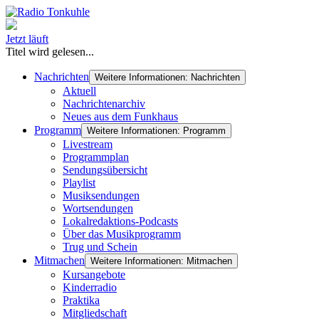
Jetzt läuft
Titel wird gelesen...
Nachrichten
Weitere Informationen: Nachrichten
Aktuell
Nachrichtenarchiv
Neues aus dem Funkhaus
Programm
Weitere Informationen: Programm
Livestream
Programmplan
Sendungsübersicht
Playlist
Musiksendungen
Wortsendungen
Lokalredaktions-Podcasts
Über das Musikprogramm
Trug und Schein
Mitmachen
Weitere Informationen: Mitmachen
Kursangebote
Kinderradio
Praktika
Mitgliedschaft