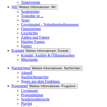
Trägerverein
Wir
Weitere Informationen: Wir
Sendegebiet
Tonkuhle ist ...
Team
Gewinnspiel - Teilnahmebedingungen
Finanzierung
Geschichte
Zahlen und Fakten
Häufige Fragen
Partner
Kontakt
Weitere Informationen: Kontakt
Kontakt, Anfahrt & Öffnungszeiten
Mitschnitte
Nachrichten
Weitere Informationen: Nachrichten
Aktuell
Nachrichtenarchiv
Neues aus dem Funkhaus
Programm
Weitere Informationen: Programm
Livestream
Programmplan
Sendungsübersicht
Playlist