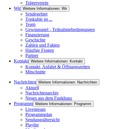
Trägerverein
Wir
Weitere Informationen: Wir
Sendegebiet
Tonkuhle ist ...
Team
Gewinnspiel - Teilnahmebedingungen
Finanzierung
Geschichte
Zahlen und Fakten
Häufige Fragen
Partner
Kontakt
Weitere Informationen: Kontakt
Kontakt, Anfahrt & Öffnungszeiten
Mitschnitte
Nachrichten
Weitere Informationen: Nachrichten
Aktuell
Nachrichtenarchiv
Neues aus dem Funkhaus
Programm
Weitere Informationen: Programm
Livestream
Programmplan
Sendungsübersicht
Playlist