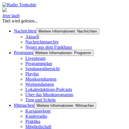
Jetzt läuft
Titel wird gelesen...
Nachrichten
Weitere Informationen: Nachrichten
Aktuell
Nachrichtenarchiv
Neues aus dem Funkhaus
Programm
Weitere Informationen: Programm
Livestream
Programmplan
Sendungsübersicht
Playlist
Musiksendungen
Wortsendungen
Lokalredaktions-Podcasts
Über das Musikprogramm
Trug und Schein
Mitmachen
Weitere Informationen: Mitmachen
Kursangebote
Kinderradio
Praktika
Mitgliedschaft