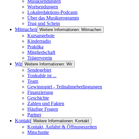
Musiksendungen
Wortsendungen
Lokalredaktions-Podcasts
Über das Musikprogramm
Trug und Schein
Mitmachen
Weitere Informationen: Mitmachen
Kursangebote
Kinderradio
Praktika
Mitgliedschaft
Trägerverein
Wir
Weitere Informationen: Wir
Sendegebiet
Tonkuhle ist ...
Team
Gewinnspiel - Teilnahmebedingungen
Finanzierung
Geschichte
Zahlen und Fakten
Häufige Fragen
Partner
Kontakt
Weitere Informationen: Kontakt
Kontakt, Anfahrt & Öffnungszeiten
Mitschnitte