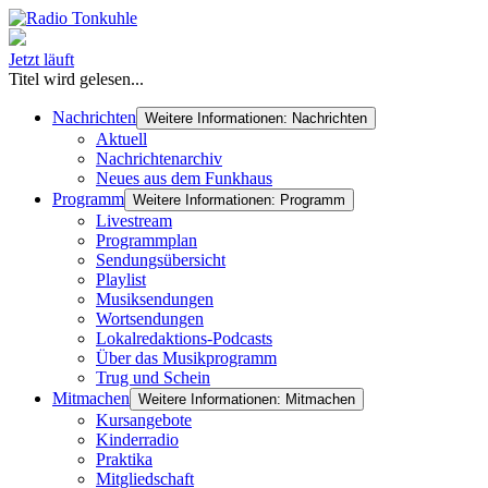
Jetzt läuft
Titel wird gelesen...
Nachrichten
Weitere Informationen: Nachrichten
Aktuell
Nachrichtenarchiv
Neues aus dem Funkhaus
Programm
Weitere Informationen: Programm
Livestream
Programmplan
Sendungsübersicht
Playlist
Musiksendungen
Wortsendungen
Lokalredaktions-Podcasts
Über das Musikprogramm
Trug und Schein
Mitmachen
Weitere Informationen: Mitmachen
Kursangebote
Kinderradio
Praktika
Mitgliedschaft