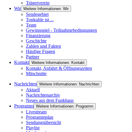
Trägerverein
Wir
Weitere Informationen: Wir
Sendegebiet
Tonkuhle ist ...
Team
Gewinnspiel - Teilnahmebedingungen
Finanzierung
Geschichte
Zahlen und Fakten
Häufige Fragen
Partner
Kontakt
Weitere Informationen: Kontakt
Kontakt, Anfahrt & Öffnungszeiten
Mitschnitte
Nachrichten
Weitere Informationen: Nachrichten
Aktuell
Nachrichtenarchiv
Neues aus dem Funkhaus
Programm
Weitere Informationen: Programm
Livestream
Programmplan
Sendungsübersicht
Playlist