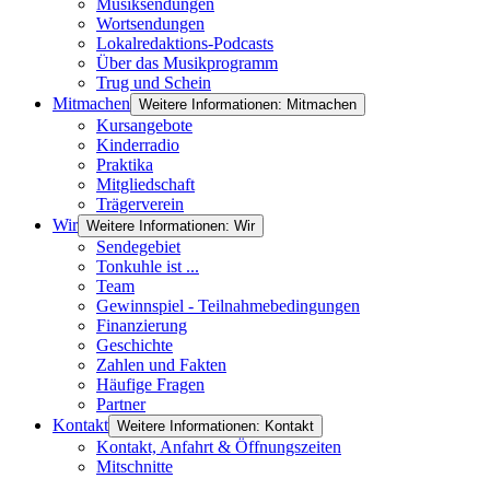
Musiksendungen
Wortsendungen
Lokalredaktions-Podcasts
Über das Musikprogramm
Trug und Schein
Mitmachen
Weitere Informationen: Mitmachen
Kursangebote
Kinderradio
Praktika
Mitgliedschaft
Trägerverein
Wir
Weitere Informationen: Wir
Sendegebiet
Tonkuhle ist ...
Team
Gewinnspiel - Teilnahmebedingungen
Finanzierung
Geschichte
Zahlen und Fakten
Häufige Fragen
Partner
Kontakt
Weitere Informationen: Kontakt
Kontakt, Anfahrt & Öffnungszeiten
Mitschnitte