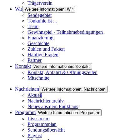
Trägerverein
Wir
Weitere Informationen: Wir
Sendegebiet
Tonkuhle ist ...
Team
Gewinnspiel - Teilnahmebedingungen
Finanzierung
Geschichte
Zahlen und Fakten
Häufige Fragen
Partner
Kontakt
Weitere Informationen: Kontakt
Kontakt, Anfahrt & Öffnungszeiten
Mitschnitte
Nachrichten
Weitere Informationen: Nachrichten
Aktuell
Nachrichtenarchiv
Neues aus dem Funkhaus
Programm
Weitere Informationen: Programm
Livestream
Programmplan
Sendungsübersicht
Playlist