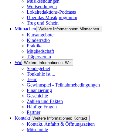
Musiksendungen
Wortsendungen
Lokalredaktions-Podcasts
Über das Musikprogramm
Trug und Schein
Mitmachen
Weitere Informationen: Mitmachen
Kursangebote
Kinderradio
Praktika
Mitgliedschaft
Trägerverein
Wir
Weitere Informationen: Wir
Sendegebiet
Tonkuhle ist ...
Team
Gewinnspiel - Teilnahmebedingungen
Finanzierung
Geschichte
Zahlen und Fakten
Häufige Fragen
Partner
Kontakt
Weitere Informationen: Kontakt
Kontakt, Anfahrt & Öffnungszeiten
Mitschnitte