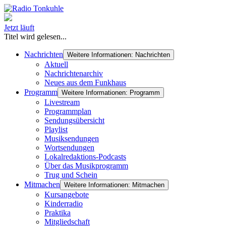
Jetzt läuft
Titel wird gelesen...
Nachrichten
Weitere Informationen: Nachrichten
Aktuell
Nachrichtenarchiv
Neues aus dem Funkhaus
Programm
Weitere Informationen: Programm
Livestream
Programmplan
Sendungsübersicht
Playlist
Musiksendungen
Wortsendungen
Lokalredaktions-Podcasts
Über das Musikprogramm
Trug und Schein
Mitmachen
Weitere Informationen: Mitmachen
Kursangebote
Kinderradio
Praktika
Mitgliedschaft