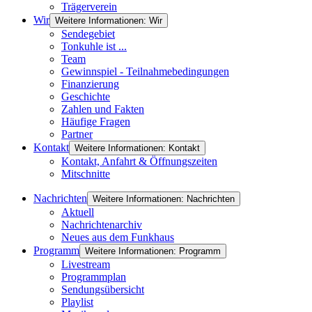
Trägerverein
Wir
Weitere Informationen: Wir
Sendegebiet
Tonkuhle ist ...
Team
Gewinnspiel - Teilnahmebedingungen
Finanzierung
Geschichte
Zahlen und Fakten
Häufige Fragen
Partner
Kontakt
Weitere Informationen: Kontakt
Kontakt, Anfahrt & Öffnungszeiten
Mitschnitte
Nachrichten
Weitere Informationen: Nachrichten
Aktuell
Nachrichtenarchiv
Neues aus dem Funkhaus
Programm
Weitere Informationen: Programm
Livestream
Programmplan
Sendungsübersicht
Playlist