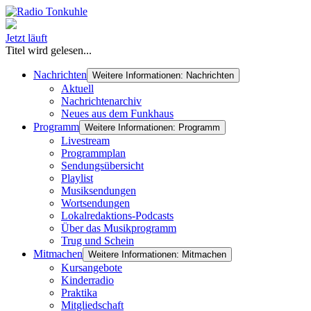
Jetzt läuft
Titel wird gelesen...
Nachrichten
Weitere Informationen: Nachrichten
Aktuell
Nachrichtenarchiv
Neues aus dem Funkhaus
Programm
Weitere Informationen: Programm
Livestream
Programmplan
Sendungsübersicht
Playlist
Musiksendungen
Wortsendungen
Lokalredaktions-Podcasts
Über das Musikprogramm
Trug und Schein
Mitmachen
Weitere Informationen: Mitmachen
Kursangebote
Kinderradio
Praktika
Mitgliedschaft