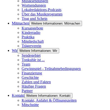
Musiksendungen
Wortsendungen
Lokalredaktions-Podcasts
Über das Musikprogramm
Trug und Schein
Mitmachen
Weitere Informationen: Mitmachen
Kursangebote
Kinderradio
Praktika
Mitgliedschaft
Trägerverein
Wir
Weitere Informationen: Wir
Sendegebiet
Tonkuhle ist ...
Team
Gewinnspiel - Teilnahmebedingungen
Finanzierung
Geschichte
Zahlen und Fakten
Häufige Fragen
Partner
Kontakt
Weitere Informationen: Kontakt
Kontakt, Anfahrt & Öffnungszeiten
Mitschnitte