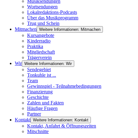
Musiksendungen
Wortsendungen
Lokalredaktions-Podcasts
Über das Musikprogramm
Trug und Schein
Mitmachen
Weitere Informationen: Mitmachen
Kursangebote
Kinderradio
Praktika
Mitgliedschaft
Trägerverein
Wir
Weitere Informationen: Wir
Sendegebiet
Tonkuhle ist ...
Team
Gewinnspiel - Teilnahmebedingungen
Finanzierung
Geschichte
Zahlen und Fakten
Häufige Fragen
Partner
Kontakt
Weitere Informationen: Kontakt
Kontakt, Anfahrt & Öffnungszeiten
Mitschnitte