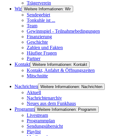
Trägerverein
Wir
Weitere Informationen: Wir
Sendegebiet
Tonkuhle ist ...
Team
Gewinnspiel - Teilnahmebedingungen
Finanzierung
Geschichte
Zahlen und Fakten
Häufige Fragen
Partner
Kontakt
Weitere Informationen: Kontakt
Kontakt, Anfahrt & Öffnungszeiten
Mitschnitte
Nachrichten
Weitere Informationen: Nachrichten
Aktuell
Nachrichtenarchiv
Neues aus dem Funkhaus
Programm
Weitere Informationen: Programm
Livestream
Programmplan
Sendungsübersicht
Playlist