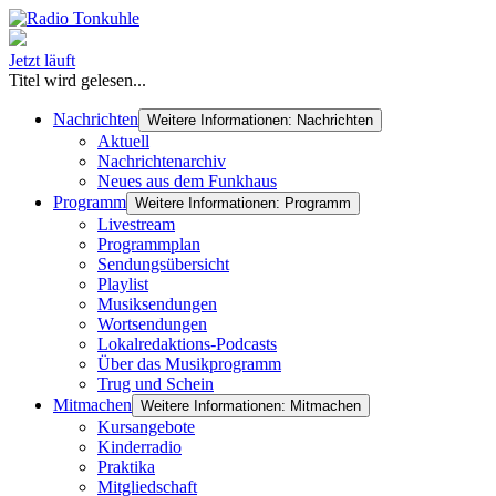
Jetzt läuft
Titel wird gelesen...
Nachrichten
Weitere Informationen: Nachrichten
Aktuell
Nachrichtenarchiv
Neues aus dem Funkhaus
Programm
Weitere Informationen: Programm
Livestream
Programmplan
Sendungsübersicht
Playlist
Musiksendungen
Wortsendungen
Lokalredaktions-Podcasts
Über das Musikprogramm
Trug und Schein
Mitmachen
Weitere Informationen: Mitmachen
Kursangebote
Kinderradio
Praktika
Mitgliedschaft