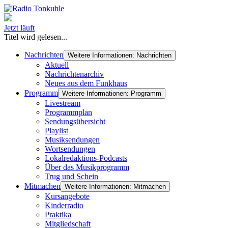
Jetzt läuft
Titel wird gelesen...
Nachrichten
Weitere Informationen: Nachrichten
Aktuell
Nachrichtenarchiv
Neues aus dem Funkhaus
Programm
Weitere Informationen: Programm
Livestream
Programmplan
Sendungsübersicht
Playlist
Musiksendungen
Wortsendungen
Lokalredaktions-Podcasts
Über das Musikprogramm
Trug und Schein
Mitmachen
Weitere Informationen: Mitmachen
Kursangebote
Kinderradio
Praktika
Mitgliedschaft