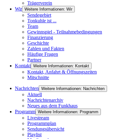
Trägerverein
Wir
Weitere Informationen: Wir
Sendegebiet
Tonkuhle ist ...
Team
Gewinnspiel - Teilnahmebedingungen
Finanzierung
Geschichte
Zahlen und Fakten
Häufige Fragen
Partner
Kontakt
Weitere Informationen: Kontakt
Kontakt, Anfahrt & Öffnungszeiten
Mitschnitte
Nachrichten
Weitere Informationen: Nachrichten
Aktuell
Nachrichtenarchiv
Neues aus dem Funkhaus
Programm
Weitere Informationen: Programm
Livestream
Programmplan
Sendungsübersicht
Playlist