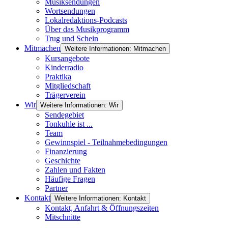
Musiksendungen
Wortsendungen
Lokalredaktions-Podcasts
Über das Musikprogramm
Trug und Schein
Mitmachen
Weitere Informationen: Mitmachen
Kursangebote
Kinderradio
Praktika
Mitgliedschaft
Trägerverein
Wir
Weitere Informationen: Wir
Sendegebiet
Tonkuhle ist ...
Team
Gewinnspiel - Teilnahmebedingungen
Finanzierung
Geschichte
Zahlen und Fakten
Häufige Fragen
Partner
Kontakt
Weitere Informationen: Kontakt
Kontakt, Anfahrt & Öffnungszeiten
Mitschnitte