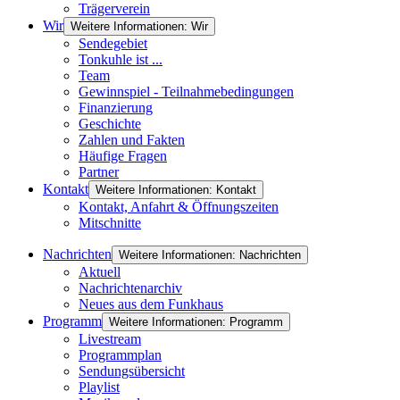
Trägerverein
Wir
Weitere Informationen: Wir
Sendegebiet
Tonkuhle ist ...
Team
Gewinnspiel - Teilnahmebedingungen
Finanzierung
Geschichte
Zahlen und Fakten
Häufige Fragen
Partner
Kontakt
Weitere Informationen: Kontakt
Kontakt, Anfahrt & Öffnungszeiten
Mitschnitte
Nachrichten
Weitere Informationen: Nachrichten
Aktuell
Nachrichtenarchiv
Neues aus dem Funkhaus
Programm
Weitere Informationen: Programm
Livestream
Programmplan
Sendungsübersicht
Playlist