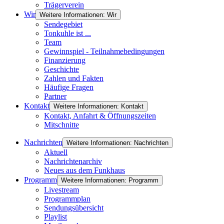
Trägerverein
Wir
Weitere Informationen: Wir
Sendegebiet
Tonkuhle ist ...
Team
Gewinnspiel - Teilnahmebedingungen
Finanzierung
Geschichte
Zahlen und Fakten
Häufige Fragen
Partner
Kontakt
Weitere Informationen: Kontakt
Kontakt, Anfahrt & Öffnungszeiten
Mitschnitte
Nachrichten
Weitere Informationen: Nachrichten
Aktuell
Nachrichtenarchiv
Neues aus dem Funkhaus
Programm
Weitere Informationen: Programm
Livestream
Programmplan
Sendungsübersicht
Playlist