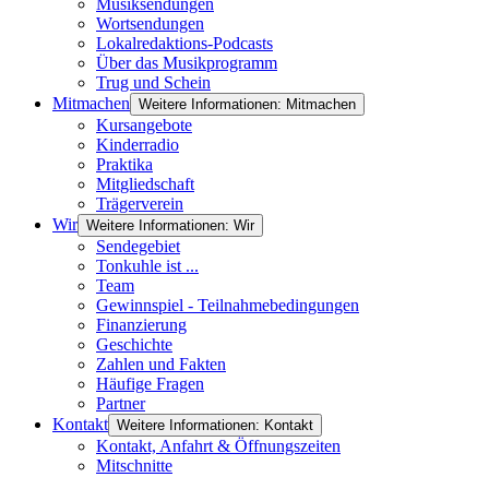
Musiksendungen
Wortsendungen
Lokalredaktions-Podcasts
Über das Musikprogramm
Trug und Schein
Mitmachen
Weitere Informationen: Mitmachen
Kursangebote
Kinderradio
Praktika
Mitgliedschaft
Trägerverein
Wir
Weitere Informationen: Wir
Sendegebiet
Tonkuhle ist ...
Team
Gewinnspiel - Teilnahmebedingungen
Finanzierung
Geschichte
Zahlen und Fakten
Häufige Fragen
Partner
Kontakt
Weitere Informationen: Kontakt
Kontakt, Anfahrt & Öffnungszeiten
Mitschnitte