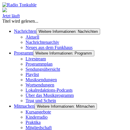
Jetzt läuft
Titel wird gelesen...
Nachrichten
Weitere Informationen: Nachrichten
Aktuell
Nachrichtenarchiv
Neues aus dem Funkhaus
Programm
Weitere Informationen: Programm
Livestream
Programmplan
Sendungsübersicht
Playlist
Musiksendungen
Wortsendungen
Lokalredaktions-Podcasts
Über das Musikprogramm
Trug und Schein
Mitmachen
Weitere Informationen: Mitmachen
Kursangebote
Kinderradio
Praktika
Mitgliedschaft