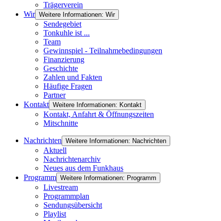
Trägerverein
Wir
Weitere Informationen: Wir
Sendegebiet
Tonkuhle ist ...
Team
Gewinnspiel - Teilnahmebedingungen
Finanzierung
Geschichte
Zahlen und Fakten
Häufige Fragen
Partner
Kontakt
Weitere Informationen: Kontakt
Kontakt, Anfahrt & Öffnungszeiten
Mitschnitte
Nachrichten
Weitere Informationen: Nachrichten
Aktuell
Nachrichtenarchiv
Neues aus dem Funkhaus
Programm
Weitere Informationen: Programm
Livestream
Programmplan
Sendungsübersicht
Playlist