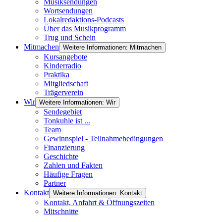
Musiksendungen
Wortsendungen
Lokalredaktions-Podcasts
Über das Musikprogramm
Trug und Schein
Mitmachen
Weitere Informationen: Mitmachen
Kursangebote
Kinderradio
Praktika
Mitgliedschaft
Trägerverein
Wir
Weitere Informationen: Wir
Sendegebiet
Tonkuhle ist ...
Team
Gewinnspiel - Teilnahmebedingungen
Finanzierung
Geschichte
Zahlen und Fakten
Häufige Fragen
Partner
Kontakt
Weitere Informationen: Kontakt
Kontakt, Anfahrt & Öffnungszeiten
Mitschnitte