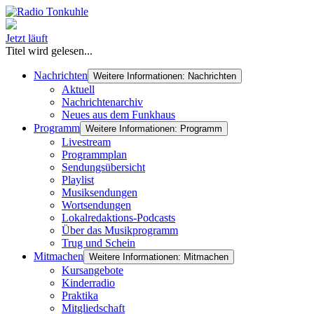
Jetzt läuft
Titel wird gelesen...
Nachrichten
Weitere Informationen: Nachrichten
Aktuell
Nachrichtenarchiv
Neues aus dem Funkhaus
Programm
Weitere Informationen: Programm
Livestream
Programmplan
Sendungsübersicht
Playlist
Musiksendungen
Wortsendungen
Lokalredaktions-Podcasts
Über das Musikprogramm
Trug und Schein
Mitmachen
Weitere Informationen: Mitmachen
Kursangebote
Kinderradio
Praktika
Mitgliedschaft