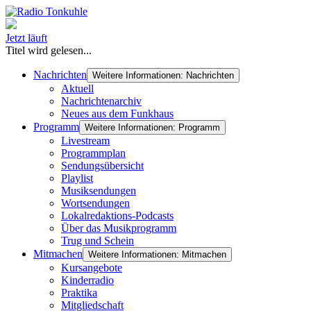
Jetzt läuft
Titel wird gelesen...
Nachrichten
Weitere Informationen: Nachrichten
Aktuell
Nachrichtenarchiv
Neues aus dem Funkhaus
Programm
Weitere Informationen: Programm
Livestream
Programmplan
Sendungsübersicht
Playlist
Musiksendungen
Wortsendungen
Lokalredaktions-Podcasts
Über das Musikprogramm
Trug und Schein
Mitmachen
Weitere Informationen: Mitmachen
Kursangebote
Kinderradio
Praktika
Mitgliedschaft