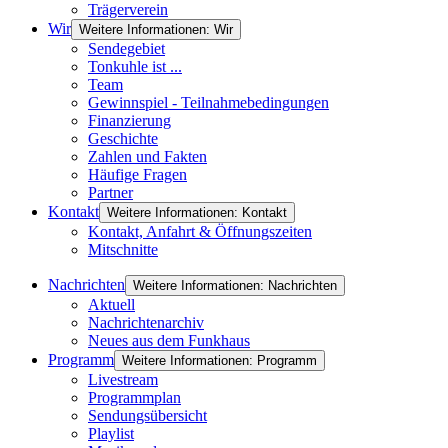
Trägerverein
Wir
Weitere Informationen: Wir
Sendegebiet
Tonkuhle ist ...
Team
Gewinnspiel - Teilnahmebedingungen
Finanzierung
Geschichte
Zahlen und Fakten
Häufige Fragen
Partner
Kontakt
Weitere Informationen: Kontakt
Kontakt, Anfahrt & Öffnungszeiten
Mitschnitte
Nachrichten
Weitere Informationen: Nachrichten
Aktuell
Nachrichtenarchiv
Neues aus dem Funkhaus
Programm
Weitere Informationen: Programm
Livestream
Programmplan
Sendungsübersicht
Playlist