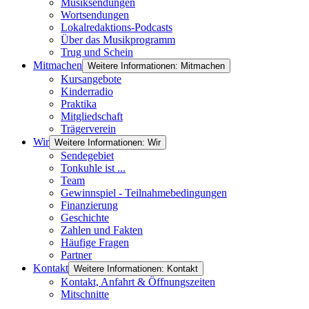
Musiksendungen
Wortsendungen
Lokalredaktions-Podcasts
Über das Musikprogramm
Trug und Schein
Mitmachen
Weitere Informationen: Mitmachen
Kursangebote
Kinderradio
Praktika
Mitgliedschaft
Trägerverein
Wir
Weitere Informationen: Wir
Sendegebiet
Tonkuhle ist ...
Team
Gewinnspiel - Teilnahmebedingungen
Finanzierung
Geschichte
Zahlen und Fakten
Häufige Fragen
Partner
Kontakt
Weitere Informationen: Kontakt
Kontakt, Anfahrt & Öffnungszeiten
Mitschnitte