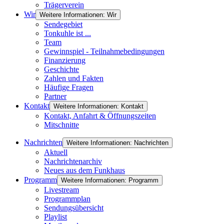
Trägerverein
Wir
Weitere Informationen: Wir
Sendegebiet
Tonkuhle ist ...
Team
Gewinnspiel - Teilnahmebedingungen
Finanzierung
Geschichte
Zahlen und Fakten
Häufige Fragen
Partner
Kontakt
Weitere Informationen: Kontakt
Kontakt, Anfahrt & Öffnungszeiten
Mitschnitte
Nachrichten
Weitere Informationen: Nachrichten
Aktuell
Nachrichtenarchiv
Neues aus dem Funkhaus
Programm
Weitere Informationen: Programm
Livestream
Programmplan
Sendungsübersicht
Playlist