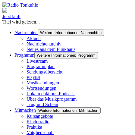
Jetzt läuft
Titel wird gelesen...
Nachrichten
Weitere Informationen: Nachrichten
Aktuell
Nachrichtenarchiv
Neues aus dem Funkhaus
Programm
Weitere Informationen: Programm
Livestream
Programmplan
Sendungsübersicht
Playlist
Musiksendungen
Wortsendungen
Lokalredaktions-Podcasts
Über das Musikprogramm
Trug und Schein
Mitmachen
Weitere Informationen: Mitmachen
Kursangebote
Kinderradio
Praktika
Mitgliedschaft