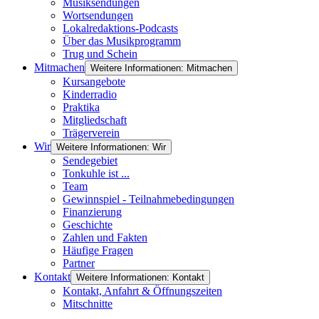
Musiksendungen
Wortsendungen
Lokalredaktions-Podcasts
Über das Musikprogramm
Trug und Schein
Mitmachen
Weitere Informationen: Mitmachen
Kursangebote
Kinderradio
Praktika
Mitgliedschaft
Trägerverein
Wir
Weitere Informationen: Wir
Sendegebiet
Tonkuhle ist ...
Team
Gewinnspiel - Teilnahmebedingungen
Finanzierung
Geschichte
Zahlen und Fakten
Häufige Fragen
Partner
Kontakt
Weitere Informationen: Kontakt
Kontakt, Anfahrt & Öffnungszeiten
Mitschnitte