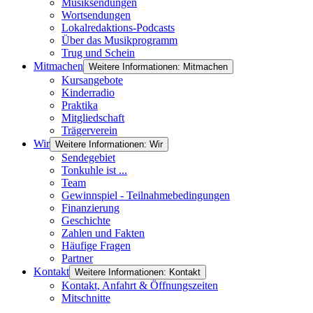
Musiksendungen
Wortsendungen
Lokalredaktions-Podcasts
Über das Musikprogramm
Trug und Schein
Mitmachen
Weitere Informationen: Mitmachen
Kursangebote
Kinderradio
Praktika
Mitgliedschaft
Trägerverein
Wir
Weitere Informationen: Wir
Sendegebiet
Tonkuhle ist ...
Team
Gewinnspiel - Teilnahmebedingungen
Finanzierung
Geschichte
Zahlen und Fakten
Häufige Fragen
Partner
Kontakt
Weitere Informationen: Kontakt
Kontakt, Anfahrt & Öffnungszeiten
Mitschnitte