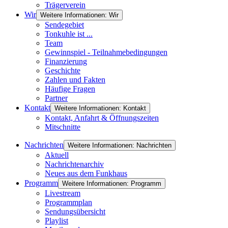
Trägerverein
Wir
Weitere Informationen: Wir
Sendegebiet
Tonkuhle ist ...
Team
Gewinnspiel - Teilnahmebedingungen
Finanzierung
Geschichte
Zahlen und Fakten
Häufige Fragen
Partner
Kontakt
Weitere Informationen: Kontakt
Kontakt, Anfahrt & Öffnungszeiten
Mitschnitte
Nachrichten
Weitere Informationen: Nachrichten
Aktuell
Nachrichtenarchiv
Neues aus dem Funkhaus
Programm
Weitere Informationen: Programm
Livestream
Programmplan
Sendungsübersicht
Playlist