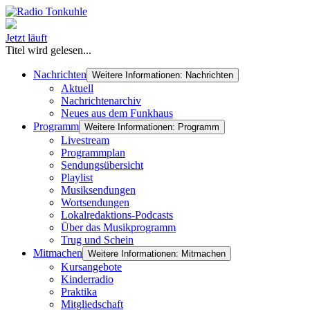
Jetzt läuft
Titel wird gelesen...
Nachrichten
Weitere Informationen: Nachrichten
Aktuell
Nachrichtenarchiv
Neues aus dem Funkhaus
Programm
Weitere Informationen: Programm
Livestream
Programmplan
Sendungsübersicht
Playlist
Musiksendungen
Wortsendungen
Lokalredaktions-Podcasts
Über das Musikprogramm
Trug und Schein
Mitmachen
Weitere Informationen: Mitmachen
Kursangebote
Kinderradio
Praktika
Mitgliedschaft