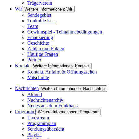
Trägerverein
Wir
Weitere Informationen: Wir
Sendegebiet
Tonkuhle ist ...
Team
Gewinnspiel - Teilnahmebedingungen
Finanzierung
Geschichte
Zahlen und Fakten
Häufige Fragen
Partner
Kontakt
Weitere Informationen: Kontakt
Kontakt, Anfahrt & Öffnungszeiten
Mitschnitte
Nachrichten
Weitere Informationen: Nachrichten
Aktuell
Nachrichtenarchiv
Neues aus dem Funkhaus
Programm
Weitere Informationen: Programm
Livestream
Programmplan
Sendungsübersicht
Playlist