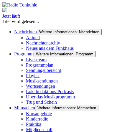
Jetzt läuft
Titel wird gelesen...
Nachrichten
Weitere Informationen: Nachrichten
Aktuell
Nachrichtenarchiv
Neues aus dem Funkhaus
Programm
Weitere Informationen: Programm
Livestream
Programmplan
Sendungsübersicht
Playlist
Musiksendungen
Wortsendungen
Lokalredaktions-Podcasts
Über das Musikprogramm
Trug und Schein
Mitmachen
Weitere Informationen: Mitmachen
Kursangebote
Kinderradio
Praktika
Mitgliedschaft