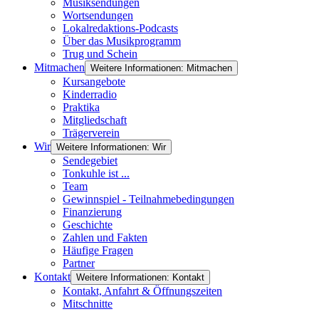
Musiksendungen
Wortsendungen
Lokalredaktions-Podcasts
Über das Musikprogramm
Trug und Schein
Mitmachen
Weitere Informationen: Mitmachen
Kursangebote
Kinderradio
Praktika
Mitgliedschaft
Trägerverein
Wir
Weitere Informationen: Wir
Sendegebiet
Tonkuhle ist ...
Team
Gewinnspiel - Teilnahmebedingungen
Finanzierung
Geschichte
Zahlen und Fakten
Häufige Fragen
Partner
Kontakt
Weitere Informationen: Kontakt
Kontakt, Anfahrt & Öffnungszeiten
Mitschnitte