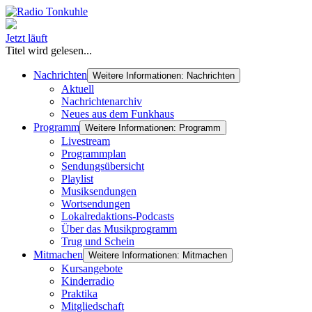
Jetzt läuft
Titel wird gelesen...
Nachrichten
Weitere Informationen: Nachrichten
Aktuell
Nachrichtenarchiv
Neues aus dem Funkhaus
Programm
Weitere Informationen: Programm
Livestream
Programmplan
Sendungsübersicht
Playlist
Musiksendungen
Wortsendungen
Lokalredaktions-Podcasts
Über das Musikprogramm
Trug und Schein
Mitmachen
Weitere Informationen: Mitmachen
Kursangebote
Kinderradio
Praktika
Mitgliedschaft