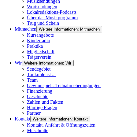
Musiksendungen
Wortsendungen
Lokalredaktions-Podcasts
Über das Musikprogramm
Trug und Schein
Mitmachen
Weitere Informationen: Mitmachen
Kursangebote
Kinderradio
Praktika
Mitgliedschaft
Trägerverein
Wir
Weitere Informationen: Wir
Sendegebiet
Tonkuhle ist ...
Team
Gewinnspiel - Teilnahmebedingungen
Finanzierung
Geschichte
Zahlen und Fakten
Häufige Fragen
Partner
Kontakt
Weitere Informationen: Kontakt
Kontakt, Anfahrt & Öffnungszeiten
Mitschnitte