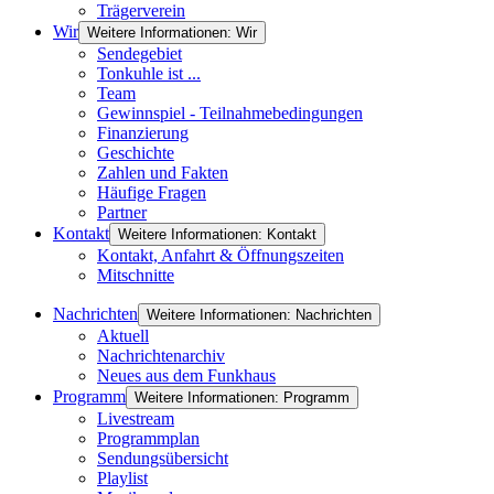
Trägerverein
Wir
Weitere Informationen: Wir
Sendegebiet
Tonkuhle ist ...
Team
Gewinnspiel - Teilnahmebedingungen
Finanzierung
Geschichte
Zahlen und Fakten
Häufige Fragen
Partner
Kontakt
Weitere Informationen: Kontakt
Kontakt, Anfahrt & Öffnungszeiten
Mitschnitte
Nachrichten
Weitere Informationen: Nachrichten
Aktuell
Nachrichtenarchiv
Neues aus dem Funkhaus
Programm
Weitere Informationen: Programm
Livestream
Programmplan
Sendungsübersicht
Playlist