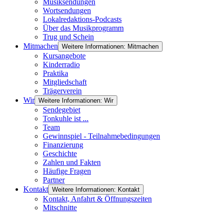
Musiksendungen
Wortsendungen
Lokalredaktions-Podcasts
Über das Musikprogramm
Trug und Schein
Mitmachen
Weitere Informationen: Mitmachen
Kursangebote
Kinderradio
Praktika
Mitgliedschaft
Trägerverein
Wir
Weitere Informationen: Wir
Sendegebiet
Tonkuhle ist ...
Team
Gewinnspiel - Teilnahmebedingungen
Finanzierung
Geschichte
Zahlen und Fakten
Häufige Fragen
Partner
Kontakt
Weitere Informationen: Kontakt
Kontakt, Anfahrt & Öffnungszeiten
Mitschnitte