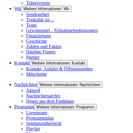
Trägerverein
Wir
Weitere Informationen: Wir
Sendegebiet
Tonkuhle ist ...
Team
Gewinnspiel - Teilnahmebedingungen
Finanzierung
Geschichte
Zahlen und Fakten
Häufige Fragen
Partner
Kontakt
Weitere Informationen: Kontakt
Kontakt, Anfahrt & Öffnungszeiten
Mitschnitte
Nachrichten
Weitere Informationen: Nachrichten
Aktuell
Nachrichtenarchiv
Neues aus dem Funkhaus
Programm
Weitere Informationen: Programm
Livestream
Programmplan
Sendungsübersicht
Playlist