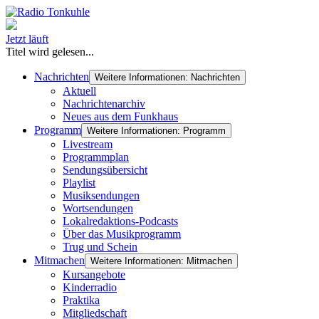
Jetzt läuft
Titel wird gelesen...
Nachrichten
Weitere Informationen: Nachrichten
Aktuell
Nachrichtenarchiv
Neues aus dem Funkhaus
Programm
Weitere Informationen: Programm
Livestream
Programmplan
Sendungsübersicht
Playlist
Musiksendungen
Wortsendungen
Lokalredaktions-Podcasts
Über das Musikprogramm
Trug und Schein
Mitmachen
Weitere Informationen: Mitmachen
Kursangebote
Kinderradio
Praktika
Mitgliedschaft