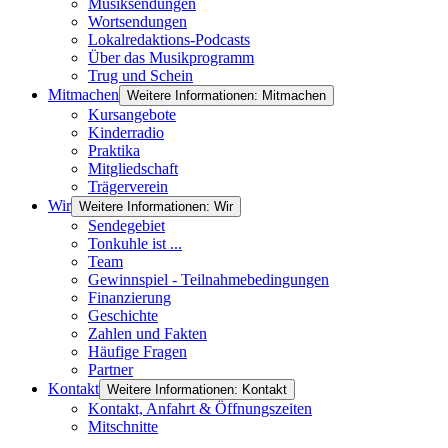
Musiksendungen
Wortsendungen
Lokalredaktions-Podcasts
Über das Musikprogramm
Trug und Schein
Mitmachen
Weitere Informationen: Mitmachen
Kursangebote
Kinderradio
Praktika
Mitgliedschaft
Trägerverein
Wir
Weitere Informationen: Wir
Sendegebiet
Tonkuhle ist ...
Team
Gewinnspiel - Teilnahmebedingungen
Finanzierung
Geschichte
Zahlen und Fakten
Häufige Fragen
Partner
Kontakt
Weitere Informationen: Kontakt
Kontakt, Anfahrt & Öffnungszeiten
Mitschnitte