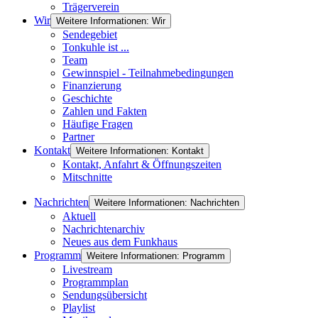
Trägerverein
Wir
Weitere Informationen: Wir
Sendegebiet
Tonkuhle ist ...
Team
Gewinnspiel - Teilnahmebedingungen
Finanzierung
Geschichte
Zahlen und Fakten
Häufige Fragen
Partner
Kontakt
Weitere Informationen: Kontakt
Kontakt, Anfahrt & Öffnungszeiten
Mitschnitte
Nachrichten
Weitere Informationen: Nachrichten
Aktuell
Nachrichtenarchiv
Neues aus dem Funkhaus
Programm
Weitere Informationen: Programm
Livestream
Programmplan
Sendungsübersicht
Playlist