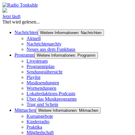
Jetzt läuft
Titel wird gelesen...
Nachrichten
Weitere Informationen: Nachrichten
Aktuell
Nachrichtenarchiv
Neues aus dem Funkhaus
Programm
Weitere Informationen: Programm
Livestream
Programmplan
Sendungsübersicht
Playlist
Musiksendungen
Wortsendungen
Lokalredaktions-Podcasts
Über das Musikprogramm
Trug und Schein
Mitmachen
Weitere Informationen: Mitmachen
Kursangebote
Kinderradio
Praktika
Mitgliedschaft