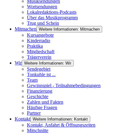
Musiksendungen
Wortsendungen
Lokalredaktions-Podcasts
Über das Musikprogramm
Trug und Schein
Mitmachen
Weitere Informationen: Mitmachen
Kursangebote
Kinderradio
Praktika
Mitgliedschaft
Trägerverein
Wir
Weitere Informationen: Wir
Sendegebiet
Tonkuhle ist ...
Team
Gewinnspiel - Teilnahmebedingungen
Finanzierung
Geschichte
Zahlen und Fakten
Häufige Fragen
Partner
Kontakt
Weitere Informationen: Kontakt
Kontakt, Anfahrt & Öffnungszeiten
Mitschnitte