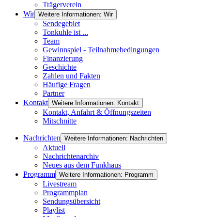
Trägerverein
Wir
Weitere Informationen: Wir
Sendegebiet
Tonkuhle ist ...
Team
Gewinnspiel - Teilnahmebedingungen
Finanzierung
Geschichte
Zahlen und Fakten
Häufige Fragen
Partner
Kontakt
Weitere Informationen: Kontakt
Kontakt, Anfahrt & Öffnungszeiten
Mitschnitte
Nachrichten
Weitere Informationen: Nachrichten
Aktuell
Nachrichtenarchiv
Neues aus dem Funkhaus
Programm
Weitere Informationen: Programm
Livestream
Programmplan
Sendungsübersicht
Playlist