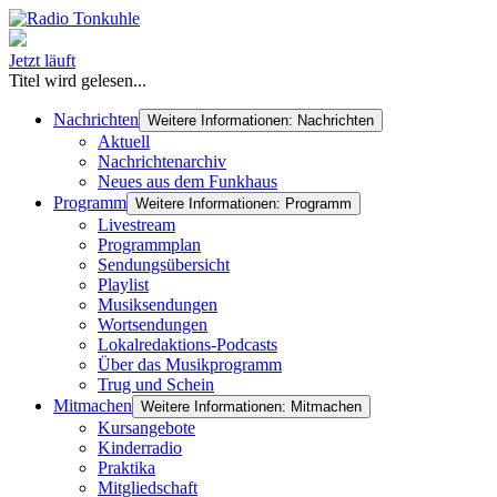
Jetzt läuft
Titel wird gelesen...
Nachrichten
Weitere Informationen: Nachrichten
Aktuell
Nachrichtenarchiv
Neues aus dem Funkhaus
Programm
Weitere Informationen: Programm
Livestream
Programmplan
Sendungsübersicht
Playlist
Musiksendungen
Wortsendungen
Lokalredaktions-Podcasts
Über das Musikprogramm
Trug und Schein
Mitmachen
Weitere Informationen: Mitmachen
Kursangebote
Kinderradio
Praktika
Mitgliedschaft