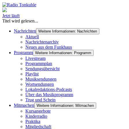
Jetzt läuft
Titel wird gelesen...
Nachrichten
Weitere Informationen: Nachrichten
Aktuell
Nachrichtenarchiv
Neues aus dem Funkhaus
Programm
Weitere Informationen: Programm
Livestream
Programmplan
Sendungsübersicht
Playlist
Musiksendungen
Wortsendungen
Lokalredaktions-Podcasts
Über das Musikprogramm
Trug und Schein
Mitmachen
Weitere Informationen: Mitmachen
Kursangebote
Kinderradio
Praktika
Mitgliedschaft