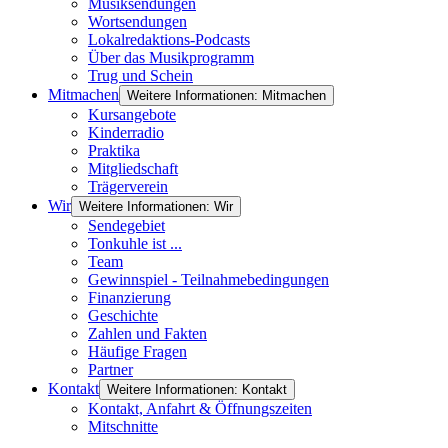
Musiksendungen
Wortsendungen
Lokalredaktions-Podcasts
Über das Musikprogramm
Trug und Schein
Mitmachen
Weitere Informationen: Mitmachen
Kursangebote
Kinderradio
Praktika
Mitgliedschaft
Trägerverein
Wir
Weitere Informationen: Wir
Sendegebiet
Tonkuhle ist ...
Team
Gewinnspiel - Teilnahmebedingungen
Finanzierung
Geschichte
Zahlen und Fakten
Häufige Fragen
Partner
Kontakt
Weitere Informationen: Kontakt
Kontakt, Anfahrt & Öffnungszeiten
Mitschnitte