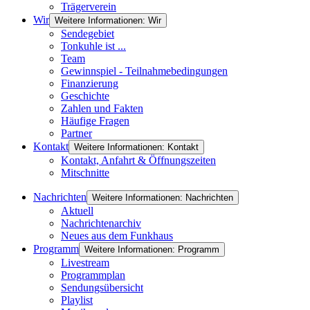
Trägerverein
Wir
Weitere Informationen: Wir
Sendegebiet
Tonkuhle ist ...
Team
Gewinnspiel - Teilnahmebedingungen
Finanzierung
Geschichte
Zahlen und Fakten
Häufige Fragen
Partner
Kontakt
Weitere Informationen: Kontakt
Kontakt, Anfahrt & Öffnungszeiten
Mitschnitte
Nachrichten
Weitere Informationen: Nachrichten
Aktuell
Nachrichtenarchiv
Neues aus dem Funkhaus
Programm
Weitere Informationen: Programm
Livestream
Programmplan
Sendungsübersicht
Playlist