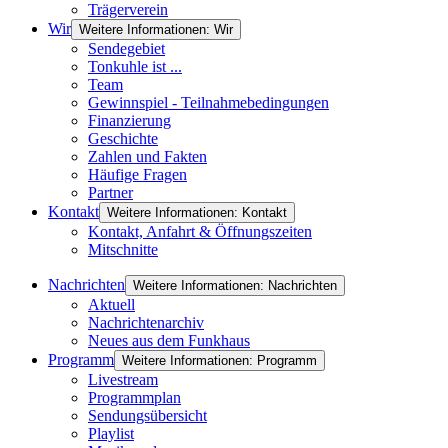
Trägerverein
Wir
Weitere Informationen: Wir
Sendegebiet
Tonkuhle ist ...
Team
Gewinnspiel - Teilnahmebedingungen
Finanzierung
Geschichte
Zahlen und Fakten
Häufige Fragen
Partner
Kontakt
Weitere Informationen: Kontakt
Kontakt, Anfahrt & Öffnungszeiten
Mitschnitte
Nachrichten
Weitere Informationen: Nachrichten
Aktuell
Nachrichtenarchiv
Neues aus dem Funkhaus
Programm
Weitere Informationen: Programm
Livestream
Programmplan
Sendungsübersicht
Playlist