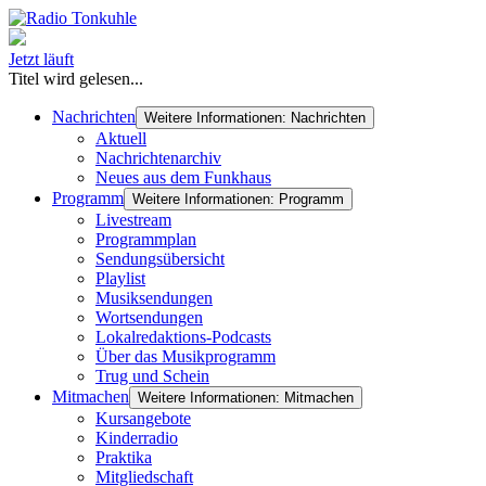
Jetzt läuft
Titel wird gelesen...
Nachrichten
Weitere Informationen: Nachrichten
Aktuell
Nachrichtenarchiv
Neues aus dem Funkhaus
Programm
Weitere Informationen: Programm
Livestream
Programmplan
Sendungsübersicht
Playlist
Musiksendungen
Wortsendungen
Lokalredaktions-Podcasts
Über das Musikprogramm
Trug und Schein
Mitmachen
Weitere Informationen: Mitmachen
Kursangebote
Kinderradio
Praktika
Mitgliedschaft