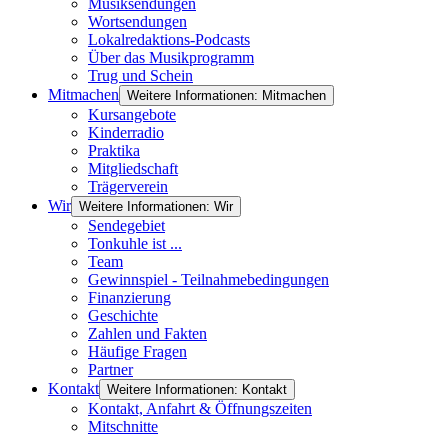
Musiksendungen
Wortsendungen
Lokalredaktions-Podcasts
Über das Musikprogramm
Trug und Schein
Mitmachen
Weitere Informationen: Mitmachen
Kursangebote
Kinderradio
Praktika
Mitgliedschaft
Trägerverein
Wir
Weitere Informationen: Wir
Sendegebiet
Tonkuhle ist ...
Team
Gewinnspiel - Teilnahmebedingungen
Finanzierung
Geschichte
Zahlen und Fakten
Häufige Fragen
Partner
Kontakt
Weitere Informationen: Kontakt
Kontakt, Anfahrt & Öffnungszeiten
Mitschnitte