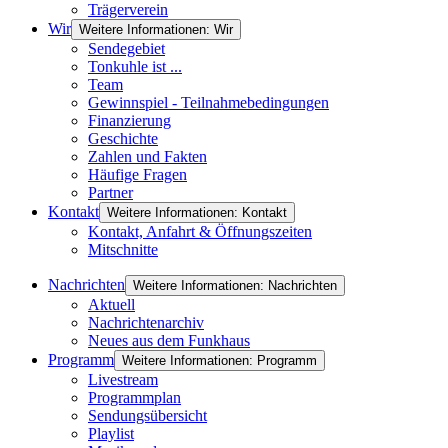
Trägerverein
Wir
Weitere Informationen: Wir
Sendegebiet
Tonkuhle ist ...
Team
Gewinnspiel - Teilnahmebedingungen
Finanzierung
Geschichte
Zahlen und Fakten
Häufige Fragen
Partner
Kontakt
Weitere Informationen: Kontakt
Kontakt, Anfahrt & Öffnungszeiten
Mitschnitte
Nachrichten
Weitere Informationen: Nachrichten
Aktuell
Nachrichtenarchiv
Neues aus dem Funkhaus
Programm
Weitere Informationen: Programm
Livestream
Programmplan
Sendungsübersicht
Playlist