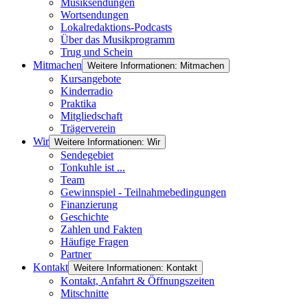
Musiksendungen
Wortsendungen
Lokalredaktions-Podcasts
Über das Musikprogramm
Trug und Schein
Mitmachen
Weitere Informationen: Mitmachen
Kursangebote
Kinderradio
Praktika
Mitgliedschaft
Trägerverein
Wir
Weitere Informationen: Wir
Sendegebiet
Tonkuhle ist ...
Team
Gewinnspiel - Teilnahmebedingungen
Finanzierung
Geschichte
Zahlen und Fakten
Häufige Fragen
Partner
Kontakt
Weitere Informationen: Kontakt
Kontakt, Anfahrt & Öffnungszeiten
Mitschnitte