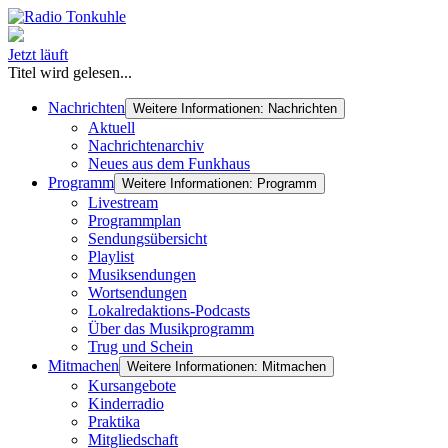
Jetzt läuft
Titel wird gelesen...
Nachrichten
Weitere Informationen: Nachrichten
Aktuell
Nachrichtenarchiv
Neues aus dem Funkhaus
Programm
Weitere Informationen: Programm
Livestream
Programmplan
Sendungsübersicht
Playlist
Musiksendungen
Wortsendungen
Lokalredaktions-Podcasts
Über das Musikprogramm
Trug und Schein
Mitmachen
Weitere Informationen: Mitmachen
Kursangebote
Kinderradio
Praktika
Mitgliedschaft